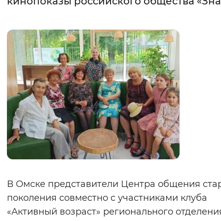
кинопоказы российского общества «Зн
Интервал между буквами
Нормальный
Увеличенный
Большо
Цвет сайта
Монохромный
Инверсивный монохромны
Синий фон
Изображения
Включены
Выключены
Звуковой ассистент
В Омске представители Центра общения ста
Воспроизвести
Остановить
Повтори
поколения совместно с участниками клуба
«Активный возраст» регионального отделени