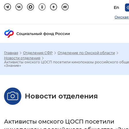
En
Омская
Главная
Отделения СФР
Отделение по Омской области
Зак
Новости отделения
Активисты омского ЦОСП посетили кинопоказы российского обще
«Знание»
Настройка режима отображения
Размер шрифта
Новости отделения
Стандартный
Увеличенный
Крупны
Шрифт
Активисты омского ЦОСП посетили
Без засечек
С засечками