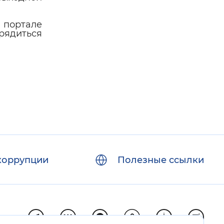
а портале
рядиться
коррупции
Полезные ссылки