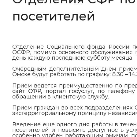
Цвет сайта
:
Монохромный
посетителей
Изображения
:
Включены
Отделение Социального фонда России п
ОСФР, помимо основного обслуживания 
день каждую последнюю субботу месяца.
Звуковой ассистент
:
Воспроизв
Очередным дополнительным днем приема
Омске будут работать по графику: 8.30 – 14
Прием ведется преимущественно по пред
сайт СФР, портал госуслуг, по телефону 
Вернуть стандартные настройки
обращении в клиентскую службу.
Прием граждан во всех подразделениях 
экстерриториальному принципу независимо
Введение еще одного дня работы в течен
посетителей и повысить доступность ус
особенно удобен работающим омичам, пос