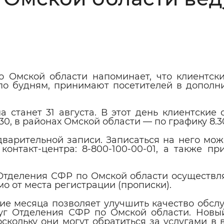
Инверсивный монохромный
Синий
Выключены
о Омской области напоминает, что клиентск
по будням, принимают посетителей в дополн
ести
Остановить
Повторить
 станет 31 августа.
В этот день клиентские 
.30, в районах Омской области — по графику 8.30 
варительной записи. Записаться на него мож
контакт-центра: 8-800-100-00-01, а также п
Отделения СФР по Омской области осуществл
 от места регистрации (прописки).
ие месяца позволяет улучшить качество обсл
луг Отделения СФР по Омской области. Новы
кольку они могут обратиться за услугами в 