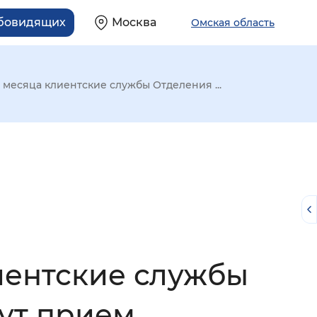
абовидящих
Москва
Омская область
месяца клиентские службы Отделения ...
иентские службы
й
ут прием