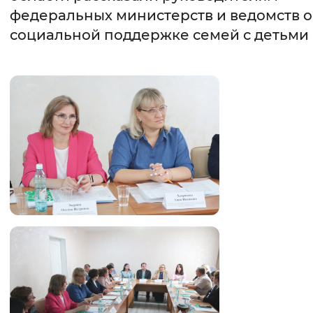
федеральных министерств и ведомств о
Интервал между буквами
социальной поддержке семей с детьми
Нормальный
Увеличенный
Большо
Цвет сайта
Монохромный
Инверсивный монохромны
Синий фон
Изображения
Включены
Выключены
Звуковой ассистент
Воспроизвести
Остановить
Повтори