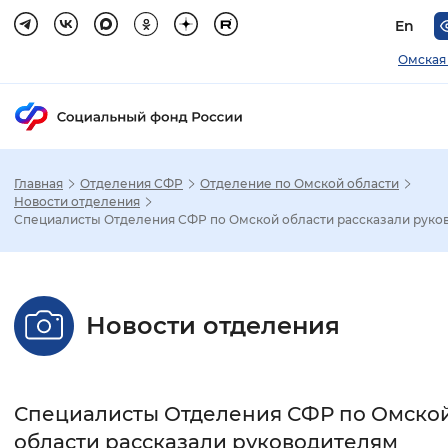
En
Омская
Главная
Отделения СФР
Отделение по Омской области
Зак
Новости отделения
Специалисты Отделения СФР по Омской области рассказали руков.
Настройка режима отображения
Размер шрифта
Новости отделения
Стандартный
Увеличенный
Крупны
Шрифт
Специалисты Отделения СФР по Омско
Без засечек
С засечками
области рассказали руководителям