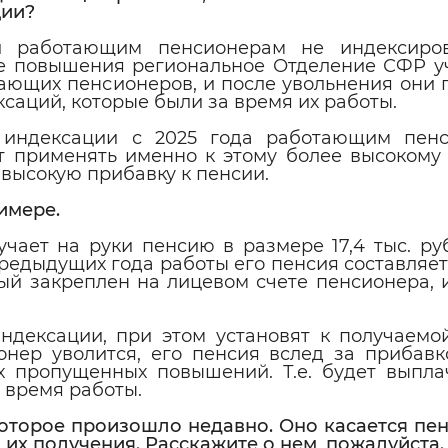
ции?
ии работающим пенсионерам не индексиро
ные повышения региональное Отделение СФР у
ающих пенсионеров, и после увольнения они 
саций, которые были за время их работы.
 индексации с 2025 года работающим пен
т применять именно к этому более высокому 
 высокую прибавку к пенсии.
имере.
ает на руки пенсию в размере 17,4 тыс. руб
едыдущих года работы его пенсия составляет 
рый закреплен на лицевом счете пенсионера, 
индексации, при этом установят к получаемо
ионер уволится, его пенсия вслед за прибавк
х пропущенных повышений. Т.е. будет выпла
 время работы.
которое произошло недавно. Оно касается пе
их получения. Расскажите о нем, пожалуйста.