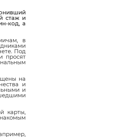
звонивший
й стаж и
н-код, а
мичам, в
дниками
ете. Под
и просят
ональным
ещены на
чества и
льными и
ишедшими
й карты,
знакомым
апример,