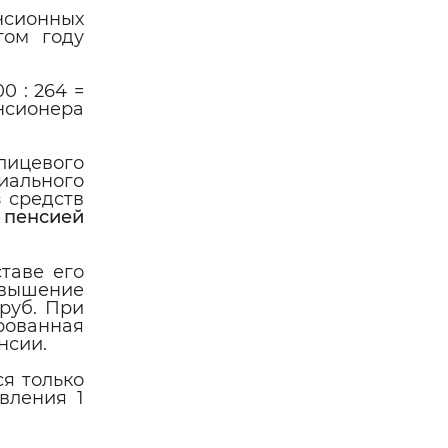
нсионных
том году
0 : 264 =
нсионера
лицевого
иального
 средств
 пенсией
ставе его
овышение
 руб. При
рованная
нсии.
я только
вления 1