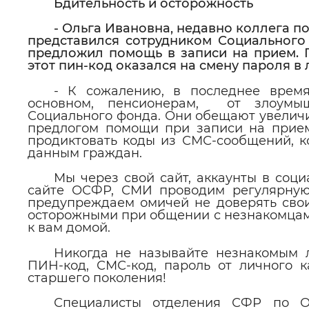
Бдительность и осторожность
- Ольга Ивановна, недавно коллега п
представился сотрудником Социального 
предложил помощь в записи на прием. 
этот пин-код оказался на смену пароля в 
- К сожалению, в последнее время
основном, пенсионерам, от злоумыш
Социального фонда. Они обещают увеличи
предлогом помощи при записи на прием
продиктовать коды из СМС-сообщений, к
данным граждан.
Мы через свой сайт, аккаунты в соц
сайте ОСФР, СМИ проводим регулярную
предупреждаем омичей не доверять сво
осторожными при общении с незнакомцам
к вам домой.
Никогда не называйте незнакомым 
ПИН-код, СМС-код, пароль от личного 
старшего поколения!
Специалисты отделения СФР по Ом