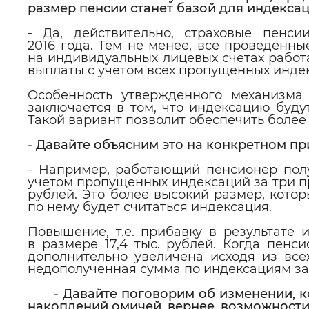
размер пенсии станет базой для индекса
- Да, действительно, страховые пенс
2016 года. Тем не менее, все проведен
на индивидуальных лицевых счетах работ
выплаты с учетом всех пропущенных индек
Особенность утвержденного механизма
заключается в том, что индексацию буду
Такой вариант позволит обеспечить более
- Давайте объясним это на конкретном пр
- Например, работающий пенсионер получ
учетом пропущенных индексаций за три пр
рублей. Это более высокий размер, кото
по нему будет считаться индексация.
Повышение, т.е. прибавку в результате 
в размере 17,4 тыс. рублей. Когда пенс
дополнительно увеличена исходя из все
недополученная сумма по индексациям за
- Давайте поговорим об изменении, 
накоплений омичей, вернее, возможности 