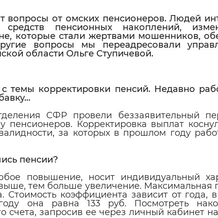
т вопросы от омских пенсионеров. Людей ин
я средств пенсионных накоплений, изме
ане, которые стали жертвами мошенников, о
другие вопросы мы переадресовали упра
ской области Ольге Ступичевой.
ь с темы корректировки пенсий. Недавно ра
бавку…
отделения СФР провели беззаявительный пе
у пенсионеров. Корректировка выплат коснул
валидности, за которых в прошлом году рабо
лись пенсии?
любое повышение, носит индивидуальный ха
 выше, тем больше увеличение. Максимальная
. Стоимость коэффициента зависит от года, в
оду она равна 133 руб. Посмотреть нак
 счета, запросив ее через личный кабинет н