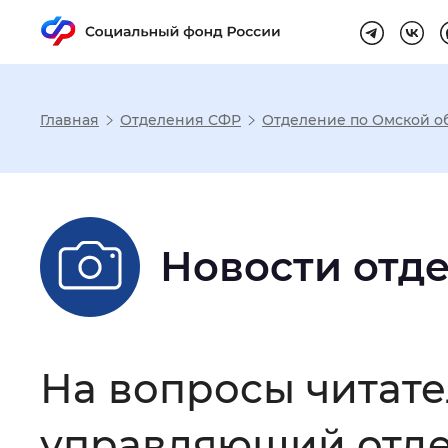
Главная
Отделения СФР
Отделение по Омской о
Настройка реж
Размер шрифта
:
Стандартный
Новости отд
Шрифт
:
Без засечек
С з
На вопросы читате
Интервал между буквами
:
Нор
управляющий отде