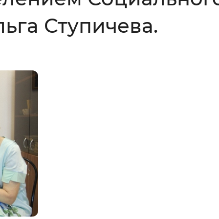
Инверсивный монохромный
Синий
ьга Ступичева.
Выключены
ести
Остановить
Повторить