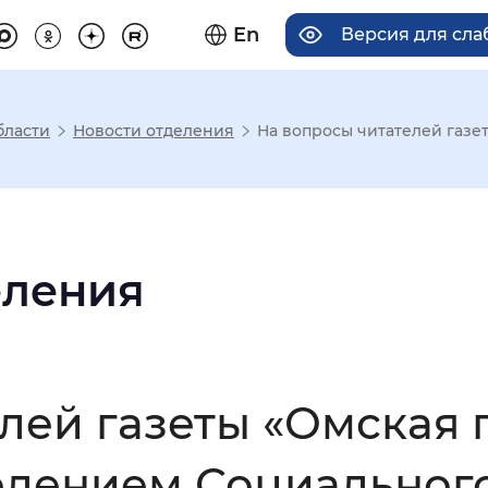
En
Версия для сл
бласти
Новости отделения
На вопросы читателей газет
има отображения
Увеличенный
Крупный
еления
асечками
лей газеты «Омская 
мальный
Увеличенный
Большо
лением Социального