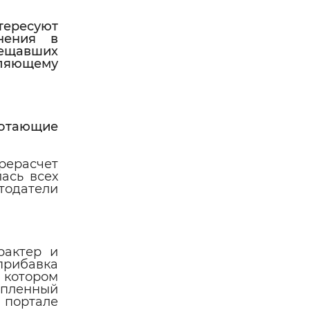
тересуют
нения в
бещавших
вляющему
ботающие
рерасчет
ась всех
тодатели
рактер и
 прибавка
 котором
опленный
а портале