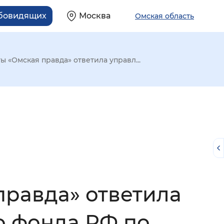
абовидящих
Москва
Омская область
ы «Омская правда» ответила управл...
правда» ответила
й
 фонда РФ по