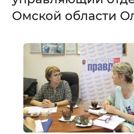
Цвет сайта
:
Монохромный
Омской области Ол
Изображения
:
Включены
Звуковой ассистент
:
Воспроизв
Вернуть стандартные настройки