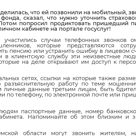
оделилась, что ей позвонили на мобильный, 
фонда, сказал, что нужно уточнить страхово
Потом попросил продиктовать пришедший пи
личном кабинете на портале госуслуг!
 участились случаи телефонных звонков о
ленников, которые представляются сотру
ть пенсию или устранить ошибку в лицевом сч
 в клиентскую службу эти неизвестные люд
оторые на деле открывают им доступ к перс
иальных сетях, ссылки на которые также разм
 разъяснительную работу по теме мошенни
и личные данные третьим лицам, быть бдите
и по телефону, по электронной почте или пр
людям паспортные данные, номер банковско
кабинета. Напоминайте об этом близким и 
ской области могут звонить жителям, н