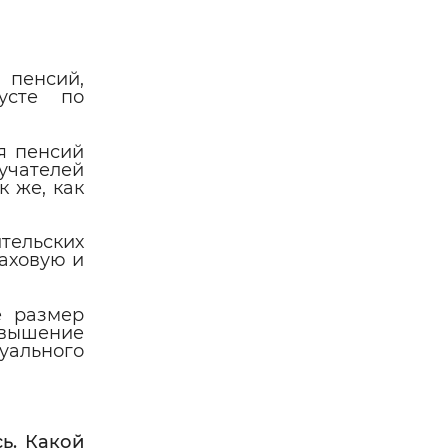
 пенсий,
усте по
я пенсий
учателей
к же, как
ительских
аховую и
е размер
овышение
дуального
ь. Какой