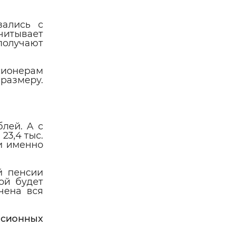
вались с
читывает
получают
сионерам
размеру.
лей. А с
23,4 тыс.
и именно
й пенсии
ой будет
чена вся
нсионных