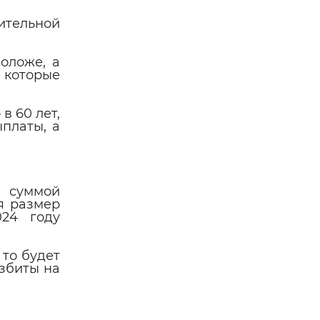
ительной
оложе, а
 которые
в 60 лет,
платы, а
и суммой
я размер
024 году
 то будет
азбиты на