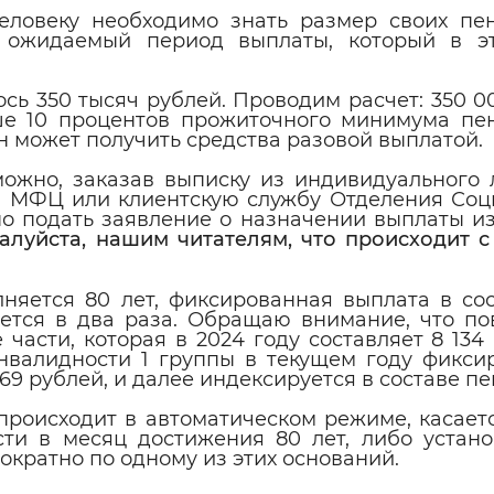
Человеку необходимо знать размер своих пе
 ожидаемый период выплаты, который в э
ь 350 тысяч рублей. Проводим расчет: 350 00
ьше 10 процентов прожиточного минимума пе
ин может получить средства разовой выплатой.
ожно, заказав выписку из индивидуального 
 в МФЦ или клиентскую службу Отделения Соц
о подать заявление о назначении выплаты из
жалуйста, нашим читателям, что происходит с
лняется 80 лет, фиксированная выплата в со
ается в два раза. Обращаю внимание, что п
 части, которая в 2024 году составляет 8 134
нвалидности 1 группы в текущем году фикси
69 рублей, и далее индексируется в составе пе
роисходит в автоматическом режиме, касаетс
сти в месяц достижения 80 лет, либо устано
ократно по одному из этих оснований.