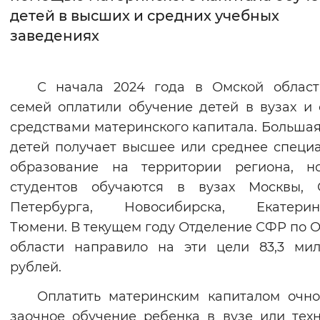
детей в высших и средних учебных
Интервал между буквами
заведениях
Нормальный
Увеличенный
Большо
С начала 2024 года в Омской област
Цвет сайта
семей оплатили обучение детей в вузах и 
Монохромный
Инверсивный монохромны
средствами материнского капитала. Большая
детей получает высшее или среднее специ
Синий фон
образование на территории региона, н
студентов обучаются в вузах Москвы, С
Изображения
Петербурга, Новосибирска, Екатеринб
Включены
Выключены
Тюмени. В текущем году Отделение СФР по 
области направило на эти цели 83,3 ми
Звуковой ассистент
рублей.
Воспроизвести
Остановить
Повтори
Оплатить материнским капиталом очн
заочное обучение ребенка в вузе или тех