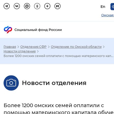
En
Омская
Главная
Отделения СФР
Отделение по Омской области
Зак
Новости отделения
Более 1200 омских семей оплатили с помощью материнского кап...
Настройка режима отображения
Размер шрифта
Новости отделения
Стандартный
Увеличенный
Крупны
Шрифт
Более 1200 омских семей оплатили с
Без засечек
С засечками
помощью материнского капитала обуч