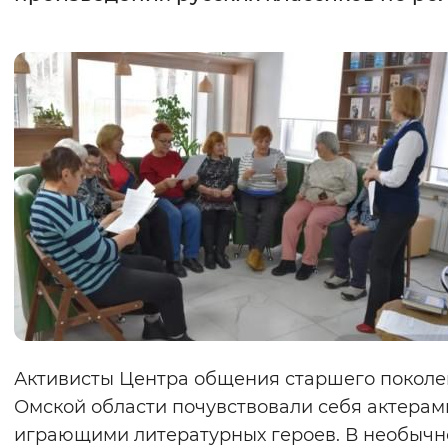
Интервал между буквами
Нормальный
Увеличенный
Большо
Цвет сайта
Монохромный
Инверсивный монохромны
Синий фон
Изображения
Включены
Выключены
Звуковой ассистент
Активисты Центра общения старшего покол
Воспроизвести
Остановить
Повтори
Омской области почувствовали себя актерам
играющими литературных героев. В необыч