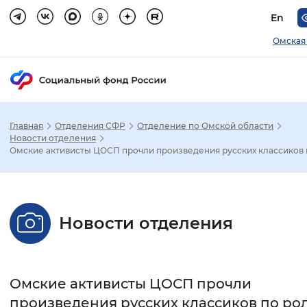
En
Омская
Главная
Отделения СФР
Отделение по Омской области
Зак
Новости отделения
Омские активисты ЦОСП прочли произведения русских классиков
Настройка режима отображения
Размер шрифта
Новости отделения
Стандартный
Увеличенный
Крупны
Шрифт
Омские активисты ЦОСП прочли
Без засечек
С засечками
произведения русских классиков по ро