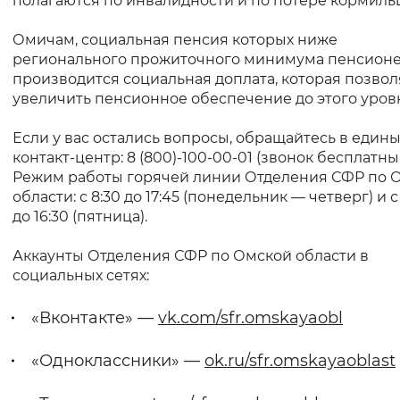
полагаются по инвалидности и по потере кормильц
Вернуть стандартные настройки
Омичам, социальная пенсия которых ниже
регионального прожиточного минимума пенсионе
производится социальная доплата, которая позвол
увеличить пенсионное обеспечение до этого уров
Если у вас остались вопросы, обращайтесь в един
контакт-центр: 8 (800)-100-00-01 (звонок бесплатны
Режим работы горячей линии Отделения СФР по 
области: с 8:30 до 17:45 (понедельник — четверг) и с
до 16:30 (пятница).
Аккаунты Отделения СФР по Омской области в
социальных сетях:
«Вконтакте» —
vk.com/sfr.omskayaobl
«Одноклассники» —
ok.ru/sfr.omskayaoblast