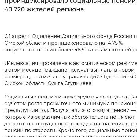
проиндексировало социальные пенсии
48 720 жителей региона
Интервал между буквами
Нормальный
Увеличенный
Большо
С 1 апреля Отделение Социального фонда России 
Цвет сайта
Омской области проиндексировало на 14,75 %
социальные пенсии более 48,5 тысячам жителей р
Монохромный
Инверсивный монохромны
«Индексация проведена в автоматическом режиме,
Синий фон
в этом месяце граждане получат выплаты в новом
размере», — отметила управляющий Отделением 
Изображения
Омской области Ольга Ступичева.
Включены
Выключены
Социальные пенсии индексируются ежегодно с 1 
с учетом роста прожиточного минимума пенсионе
Звуковой ассистент
предыдущий год. Получатели этого вида пенсий —
которые из-за различных обстоятельств не имеют
Воспроизвести
Остановить
Повтори
достаточного трудового стажа для назначения стр
пенсии по старости. Кроме того, социальные пенс