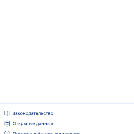
Полезные
Законодательство
ссылки
Открытые данные
Противодействие коррупции