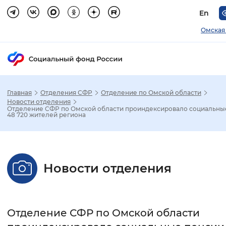
En
Омская
Главная
Отделения СФР
Отделение по Омской области
Зак
Новости отделения
Отделение СФР по Омской области проиндексировало социальны
48 720 жителей региона
Настройка режима отображения
Размер шрифта
Новости отделения
Стандартный
Увеличенный
Крупны
Шрифт
Отделение СФР по Омской области
Без засечек
С засечками