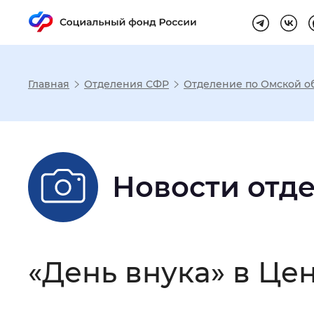
Главная
Отделения СФР
Отделение по Омской о
Настройка реж
Размер шрифта
:
Стандартный
Новости отд
Шрифт
:
Без засечек
С з
«День внука» в Це
Интервал между буквами
:
Нор