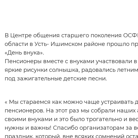
Цвет сайта
:
Монохромный
Изображения
:
Включены
В Центре общения старшего поколения ОСФ
области в Усть- Ишимском районе прошло п
«День внука».
Звуковой ассистент
:
Воспроизв
Пенсионеры вместе с внуками участвовали в
яркие рисунки солнышка, радовались летним
под зажигательные детские песни.
Вернуть стандартные настройки
« Мы стараемся как можно чаще устраивать 
пенсионеров. На этот раз мы собрали наших 
своими внуками и это было трогательно и ве
нужны и важны! Спасибо организаторам за 
праздник, который, вне всяких сомнений ос