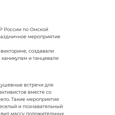
Инверсивный монохромный
Синий
Выключены
Р России по Омской
раздничное мероприятие
ести
Остановить
Повторить
 викторине, создавали
 каникулам и танцевали
душевные встречи для
активистов вместе со
село. Такие мероприятия
веселый и познавательный
тавил массу положительных