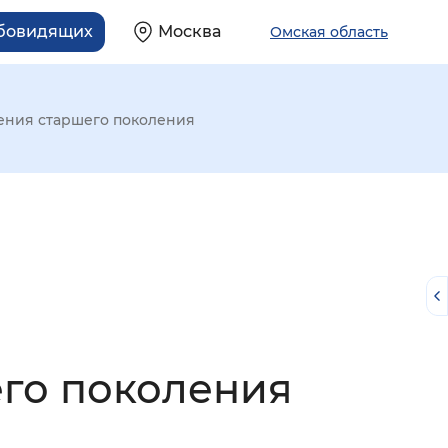
абовидящих
Москва
Омская область
ения старшего поколения
его поколения
й