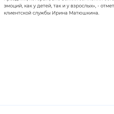
эмоций, как у детей, так и у взрослых», - отм
клиентской службы Ирина Матюшкина.
Полезные