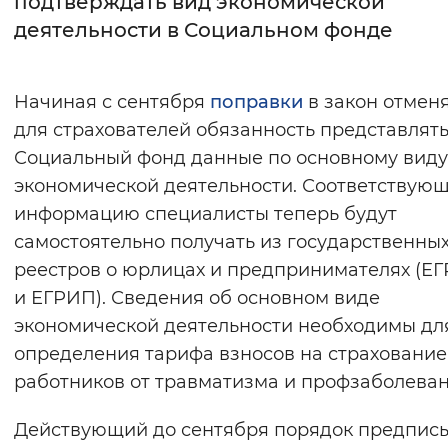
подтверждать вид экономической
деятельности в Социальном фонде
Интервал между буквами
Нормальный
Увеличенный
Большо
Начиная с сентября
поправки
в закон отмен
для страхователей обязанность представлять
Цвет сайта
Социальный фонд данные по основному виду
Монохромный
Инверсивный монохромны
экономической деятельности. Соответствую
Синий фон
информацию специалисты теперь будут
самостоятельно получать из государственны
Изображения
реестров о юрлицах и предпринимателях (Е
и ЕГРИП). Сведения об основном виде
Включены
Выключены
экономической деятельности необходимы дл
определения тарифа взносов на страхование
Звуковой ассистент
работников от травматизма и профзаболеван
Воспроизвести
Остановить
Повтори
Действующий до сентября порядок предпис