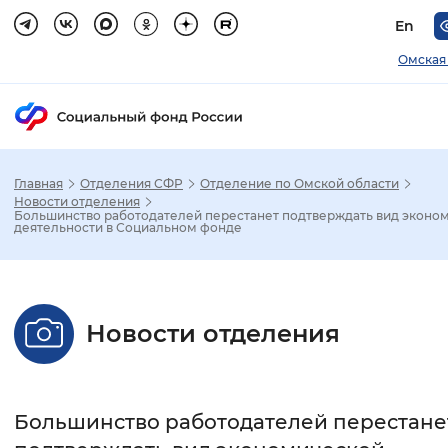
En
Омская
Главная
Отделения СФР
Отделение по Омской области
Зак
Новости отделения
Большинство работодателей перестанет подтверждать вид эконо
деятельности в Социальном фонде
Настройка режима отображения
Размер шрифта
Новости отделения
Стандартный
Увеличенный
Крупны
Шрифт
Большинство работодателей перестане
Без засечек
С засечками