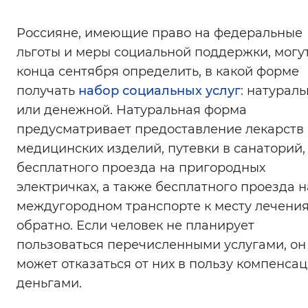
Интервал между буквами
Россияне, имеющие право на федеральные
льготы и меры социальной поддержки, могу
Нормальный
Увеличенный
Большо
конца сентября определить, в какой форме
получать
набор социальных услуг
Цвет сайта
: натурал
или денежной. Натуральная форма
Монохромный
Инверсивный монохромны
предусматривает предоставление лекарств
Синий фон
медицинских изделий, путевки в санаторий,
бесплатного проезда на пригородных
Изображения
электричках, а также бесплатного проезда н
междугородном транспорте к месту лечения
Включены
Выключены
обратно. Если человек не планирует
пользоваться перечисленными услугами, он
Звуковой ассистент
может отказаться от них в пользу компенса
Воспроизвести
Остановить
Повтори
деньгами.