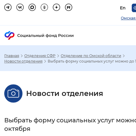
En
Омская
Главная
Отделения СФР
Отделение по Омской области
Зак
Новости отделения
Выбрать форму социальных услуг можно до 1
Настройка режима отображения
Новости отделения
Размер шрифта
Стандартный
Увеличенный
Крупны
Выбрать форму социальных услуг можно
Шрифт
октября
Без засечек
С засечками