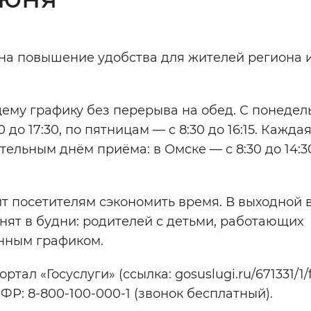
Инверсивный монохромный
Синий
на повышение удобства для жителей региона 
Выключены
ему графику без перерыва на обед. С понедел
до 17:30, по пятницам — с 8:30 до 16:15. Кажда
ести
Остановить
Повторить
ельным днём приёма: в Омске — с 8:30 до 14:30
т посетителям сэкономить время. В выходной 
анят в будни: родителей с детьми, работающих
нным графиком.
ал «Госуслуги» (ссылка: gosuslugi.ru/671331/1/
ФР: 8-800-100-000-1 (звонок бесплатный).