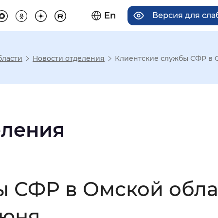
En
Версия для сл
бласти
Новости отделения
Клиентские службы СФР в О
има отображения
Увеличенный
Крупный
еления
асечками
 СФР в Омской обла
мальный
Увеличенный
Большо
июня