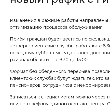
Цвет сайта
:
Монохромный
Изменения в режиме работы направлены 
оптимизацию процессов обслуживания.
Изображения
:
Включены
Приём граждан будет вестись по скользящ
четверг клиентские службы работают с 8:30 
Звуковой ассистент
:
Воспроизв
последняя суббота месяца станет дополнит
районах области — с 8:30 до 13:00.
Формат без обеденного перерыва позволи
Вернуть стандартные настройки
клиентских службах будут ждать тех, кто з
пенсионеров, сотрудников с ненормирова
Записаться к специалистам можно через порт
или по телефону единого контакт-центра С