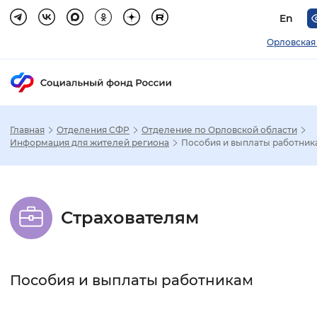
En
Орловская
Главная
Отделения СФР
Отделение по Орловской области
Зак
Информация для жителей региона
Пособия и выплаты работник
Настройка режима отображения
Страхователям
Размер шрифта
Стандартный
Увеличенный
Крупны
Пособия и выплаты работникам
Шрифт
Без засечек
С засечками