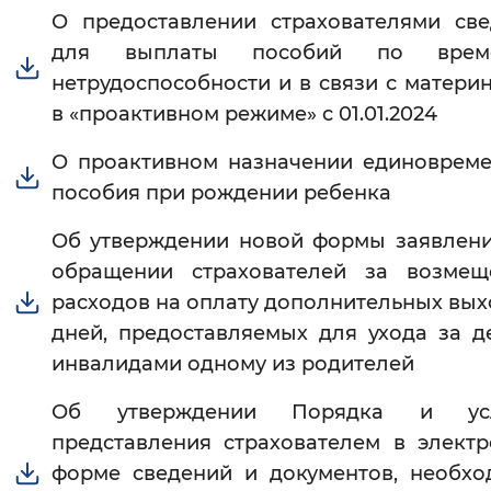
О предоставлении страхователями св
Интервал между буквами
для выплаты пособий по врем
нетрудоспособности и в связи с матери
Нормальный
Увеличенный
Большо
в «проактивном режиме» с 01.01.2024
Цвет сайта
О проактивном назначении единоврем
Монохромный
Инверсивный монохромны
пособия при рождении ребенка
Синий фон
Об утверждении новой формы заявлен
обращении страхователей за возмещ
Изображения
расходов на оплату дополнительных вы
дней, предоставляемых для ухода за д
Включены
Выключены
инвалидами одному из родителей
Звуковой ассистент
Об утверждении Порядка и ус
Воспроизвести
Остановить
Повтори
представления страхователем в элект
форме сведений и документов, необх