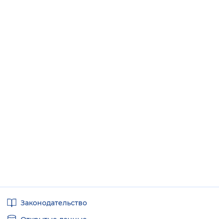
Полезные
Законодательство
ссылки