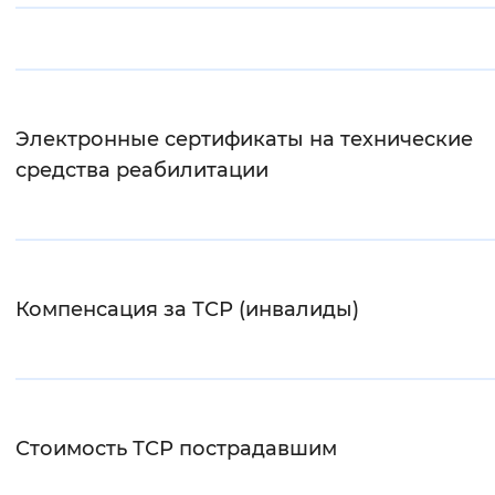
Интервал между буквами
Нормальный
Увеличенный
Большо
Электронные сертификаты на технические
Цвет сайта
средства реабилитации
Монохромный
Инверсивный монохромны
Синий фон
Изображения
Компенсация за ТСР (инвалиды)
Включены
Выключены
Звуковой ассистент
Воспроизвести
Остановить
Повтори
Стоимость ТСР пострадавшим