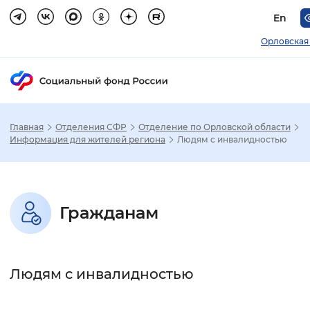
En
Орловская
Главная
Отделения СФР
Отделение по Орловской области
Зак
Информация для жителей региона
Людям с инвалидностью
Настройка режима отображения
Гражданам
Размер шрифта
Стандартный
Увеличенный
Крупны
Людям с инвалидностью
Шрифт
Без засечек
С засечками