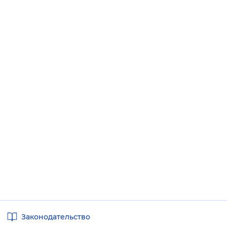
Полезные
Законодательство
ссылки