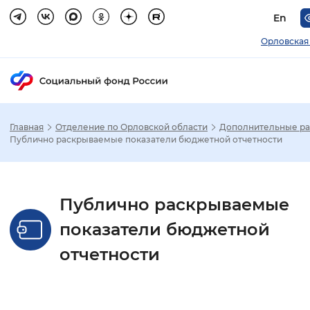
En
Орловская
Главная
Отделение по Орловской области
Дополнительные р
Зак
Публично раскрываемые показатели бюджетной отчетности
Настройка режима отображения
Публично раскрываемые
Размер шрифта
показатели бюджетной
Стандартный
Увеличенный
Крупны
отчетности
Шрифт
Без засечек
С засечками