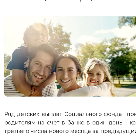
Интервал между буквами
Нормальный
Увеличенный
Большо
Цвет сайта
Монохромный
Инверсивный монохромны
Синий фон
Изображения
Включены
Выключены
Звуковой ассистент
Ряд детских выплат Социального фонда пр
Воспроизвести
Остановить
Повтори
родителям на счет в банке в один день – к
третьего числа нового месяца за предыдущи