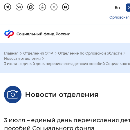
En
Орловская
Главная
Отделения СФР
Отделение по Орловской области
Зак
Новости отделения
3 июля – единый день перечисления детских пособий Социальног
Настройка режима отображения
Размер шрифта
Новости отделения
Стандартный
Увеличенный
Крупны
Шрифт
3 июля – единый день перечисления де
Без засечек
С засечками
пособий Социального фонда