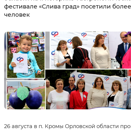
фестивале «Слива град» посетили более
Интервал между буквами
человек
Нормальный
Увеличенный
Большо
Цвет сайта
Монохромный
Инверсивный монохромны
Синий фон
Изображения
Включены
Выключены
Звуковой ассистент
Воспроизвести
Остановить
Повтори
26 августа в п. Кромы Орловской области про