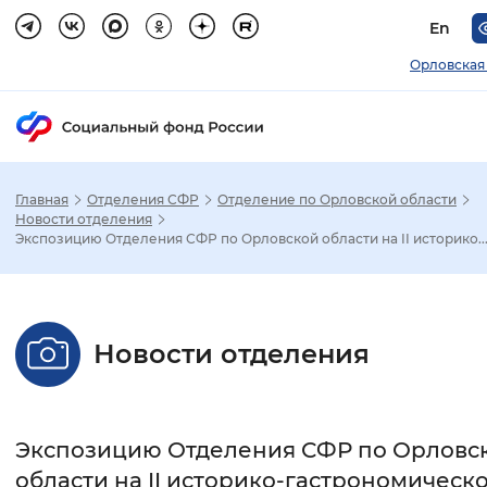
En
Орловская
Главная
Отделения СФР
Отделение по Орловской области
Зак
Новости отделения
Экспозицию Отделения СФР по Орловской области на II историко..
Настройка режима отображения
Размер шрифта
Новости отделения
Стандартный
Увеличенный
Крупны
Шрифт
Экспозицию Отделения СФР по Орловс
Без засечек
С засечками
области на II историко-гастрономическ