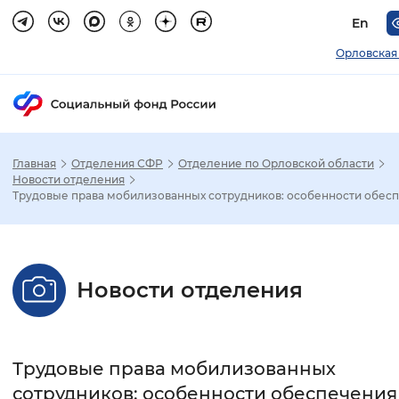
En
Орловская
Главная
Отделения СФР
Отделение по Орловской области
Зак
Новости отделения
Трудовые права мобилизованных сотрудников: особенности обес
Настройка режима отображения
Размер шрифта
Новости отделения
Стандартный
Увеличенный
Крупны
Шрифт
Трудовые права мобилизованных
Без засечек
С засечками
сотрудников: особенности обеспечения