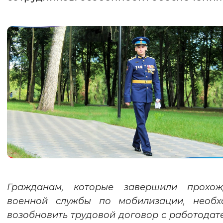
Интервал между буквами
Нормальный
Увеличенный
Большо
Цвет сайта
Монохромный
Инверсивный монохромны
Синий фон
Изображения
Включены
Выключены
Звуковой ассистент
Гражданам, которые завершили прохож
Воспроизвести
Остановить
Повтори
военной службы по мобилизации, необх
возобновить трудовой договор с работодат