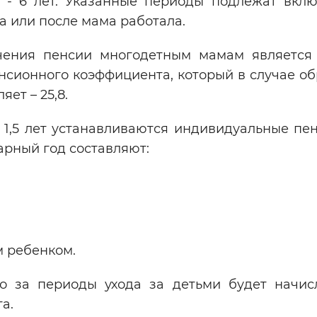
й - 6 лет. Указанные периоды подлежат вкл
та или после мама работала.
чения пенсии многодетным мамам является
нсионного коэффициента, который в случае о
ет – 25,8.
 1,5 лет устанавливаются индивидуальные пе
арный год составляют:
ым ребенком.
о за периоды ухода за детьми будет начисл
а.