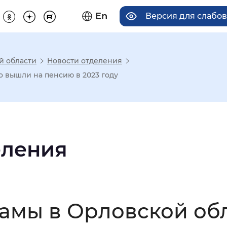
En
Версия для слабо
й области
Новости отделения
има отображения
 вышли на пенсию в 2023 году
Увеличенный
Крупный
еления
асечками
мальный
Увеличенный
Большо
мамы в Орловской об