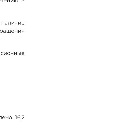
ючению в
 наличие
бращения
нсионные
ено 16,2