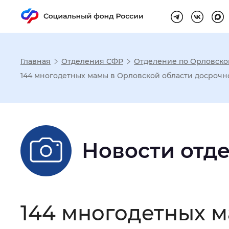
Главная
Отделения СФР
Отделение по Орловско
Настройка реж
144 многодетных мамы в Орловской области досрочно
Размер шрифта
:
Стандартный
Новости отд
Шрифт
:
Без засечек
С з
Интервал между буквами
:
Нор
144 многодетных 