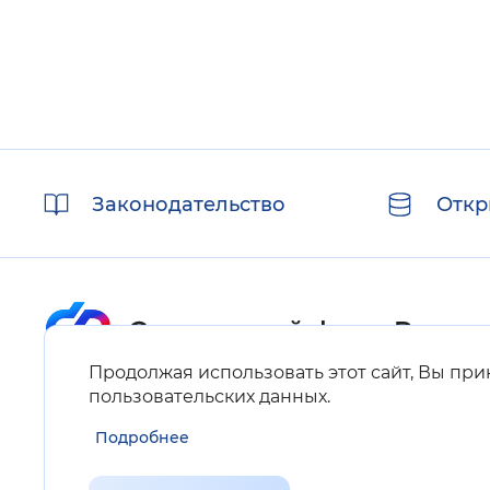
Полезные
Законодательство
Откр
ссылки
Продолжая использовать этот сайт, Вы пр
Карта сайта
пользовательских данных
.
Подробнее
Нашли ошибку на сайте?
Выделите фрагмент текста и нажмите Ctrl+ENTER.