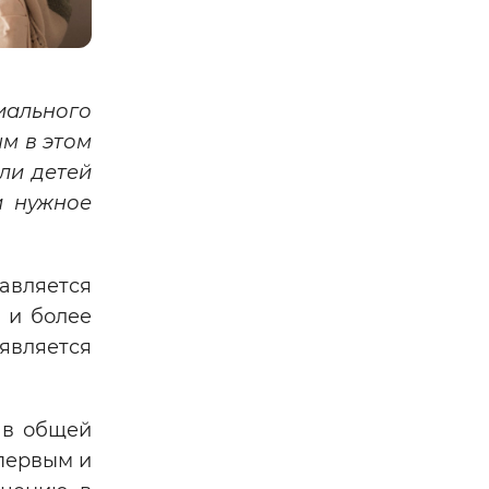
иального
м в этом
ли детей
и нужное
тавляется
 и более
 является
т в общей
 первым и