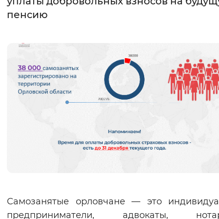
уплаты добровольных взносов на буду
пенсию
Интервал между буквами
Нормальный
Увеличенный
Большо
Цвет сайта
Монохромный
Инверсивный монохромны
Синий фон
Изображения
Включены
Выключены
Звуковой ассистент
Воспроизвести
Остановить
Повтори
Самозанятые орловчане — это индивидуа
предприниматели, адвокаты, нотар