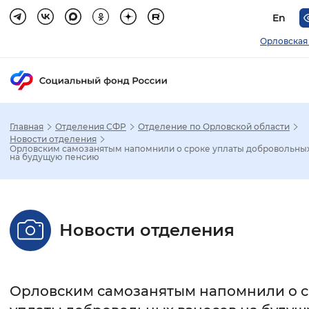
En
Орловская
Главная
Отделения СФР
Отделение по Орловской области
Зак
Новости отделения
Орловским самозанятым напомнили о сроке уплаты добровольных
на будущую пенсию
Настройка режима отображения
Размер шрифта
Новости отделения
Стандартный
Увеличенный
Крупны
Шрифт
Орловским самозанятым напомнили о 
Без засечек
С засечками