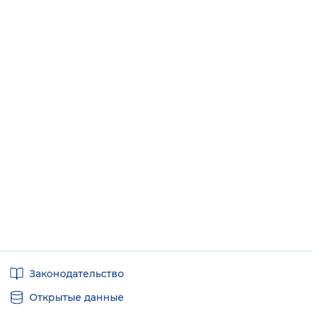
Полезные
Законодательство
ссылки
Открытые данные