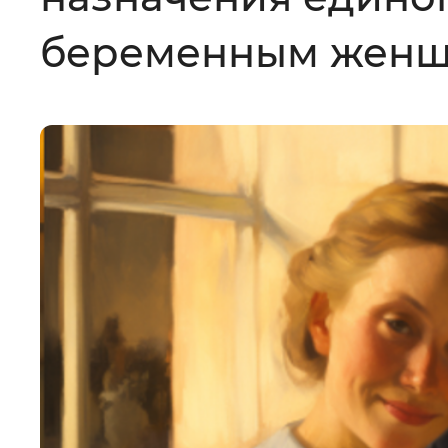
Цвет сайта
:
Монохромный
беременным жен
Изображения
:
Включены
Звуковой ассистент
:
Воспроизв
Вернуть стандартные настройки