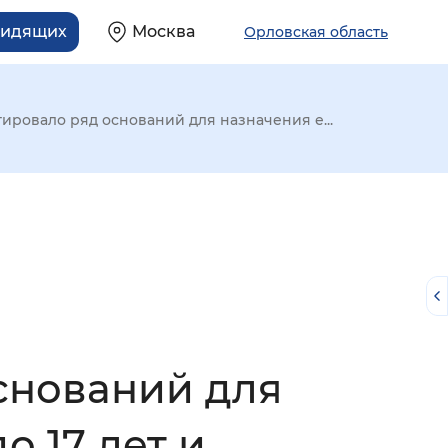
видящих
Москва
Орловская область
ировало ряд оснований для назначения е...
снований для
й
о 17 лет и