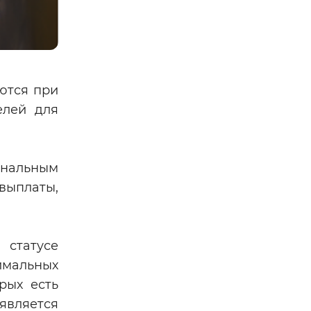
ются при
елей для
инальным
выплаты,
 статусе
имальных
рых есть
является