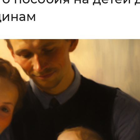
Инверсивный монохромный
Синий
щинам
Выключены
ести
Остановить
Повторить