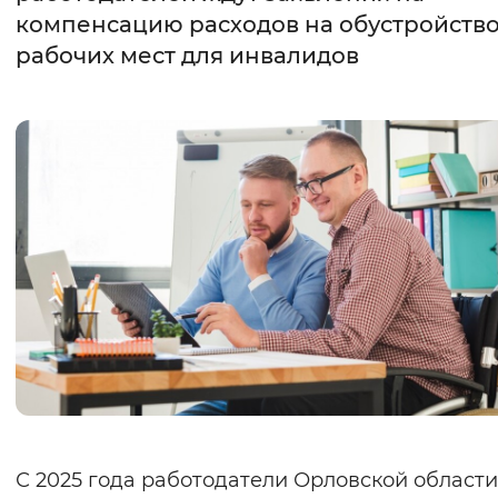
компенсацию расходов на обустройств
Интервал между буквами
рабочих мест для инвалидов
Нормальный
Увеличенный
Большо
Цвет сайта
Монохромный
Инверсивный монохромны
Синий фон
Изображения
Включены
Выключены
Звуковой ассистент
Воспроизвести
Остановить
Повтори
С 2025 года работодатели Орловской области