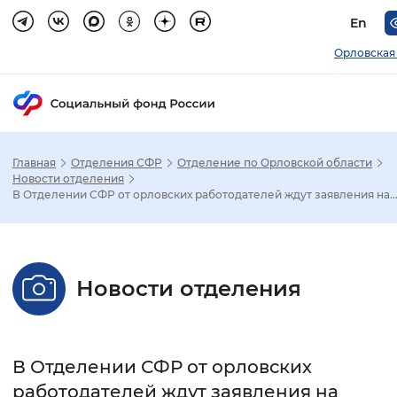
En
Орловская
Главная
Отделения СФР
Отделение по Орловской области
Зак
Новости отделения
В Отделении СФР от орловских работодателей ждут заявления на..
Настройка режима отображения
Размер шрифта
Новости отделения
Стандартный
Увеличенный
Крупны
Шрифт
В Отделении СФР от орловских
Без засечек
С засечками
работодателей ждут заявления на