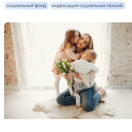
социальный фонд
индексация социальных пенсий
Интервал между буквами
Нормальный
Увеличенный
Большо
Цвет сайта
Монохромный
Инверсивный монохромны
Синий фон
Изображения
Включены
Выключены
Звуковой ассистент
Воспроизвести
Остановить
Повтори