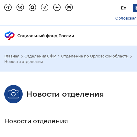
En
Орловская
Главная
Отделения СФР
Отделение по Орловской области
Зак
Новости отделения
Настройка режима отображения
Новости отделения
Размер шрифта
Стандартный
Увеличенный
Крупны
Новости отделения
Шрифт
Без засечек
С засечками