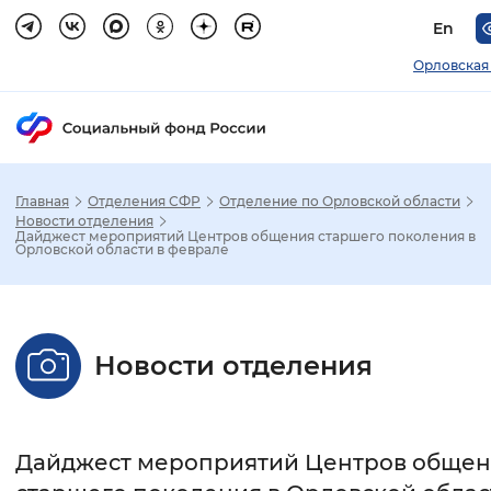
En
Орловская
Главная
Отделения СФР
Отделение по Орловской области
Зак
Новости отделения
Дайджест мероприятий Центров общения старшего поколения в
Орловской области в феврале
Настройка режима отображения
Размер шрифта
Новости отделения
Стандартный
Увеличенный
Крупны
Шрифт
Дайджест мероприятий Центров обще
Без засечек
С засечками