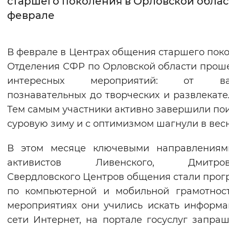
старшего поколения в Орловской облас
феврале
Интервал между буквами
Нормальный
Увеличенный
Большо
В феврале в Центрах общения старшего пок
Отделения СФР по Орловской области прош
Цвет сайта
интересных мероприятий: от ва
Монохромный
Инверсивный монохромны
познавательных до творческих и развлекате
Синий фон
Тем самым участники активно завершили по
суровую зиму и с оптимизмом шагнули в весн
Изображения
В этом месяце ключевыми направлениям
Включены
Выключены
активистов Ливенского, Дмитровс
Свердловского Центров общения стали про
Звуковой ассистент
по компьютерной и мобильной грамотнос
Воспроизвести
Остановить
Повтори
мероприятиях они учились искать информ
сети Интернет, на портале госуслуг запра