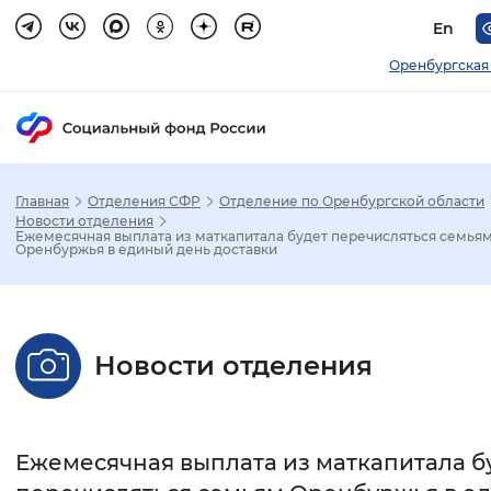
En
Оренбургская
Главная
Отделения СФР
Отделение по Оренбургской области
Зак
Новости отделения
Ежемесячная выплата из маткапитала будет перечисляться семья
Оренбуржья в единый день доставки
Настройка режима отображения
Размер шрифта
Новости отделения
Стандартный
Увеличенный
Крупны
Шрифт
Ежемесячная выплата из маткапитала б
Без засечек
С засечками