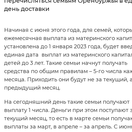
перечисляться семьям Оренбуржья в е
день доставки
Интервал между буквами
Нормальный
Увеличенный
Большо
Начиная с июня этого года, для семей, котор
ежемесячная выплата из материнского капи
Цвет сайта
установлена до 1 января 2023 года, будет вв
Монохромный
Инверсивный монохромны
единая дата выплат из материнского капита
Синий фон
детей до 3 лет. Такие семьи начнут получать
средства по общим правилам – 5-го числа ка
Изображения
месяца. Приходить они будут не за текущий, а
предыдущий месяц.
Включены
Выключены
На сегодняшний день такие семьи получают
Звуковой ассистент
выплату 1 числа. Деньги при этом поступают 
Воспроизвести
Остановить
Повтори
текущий месяц, то есть в марте семьи получа
выплаты за март, в апреле – за апрель. С июн