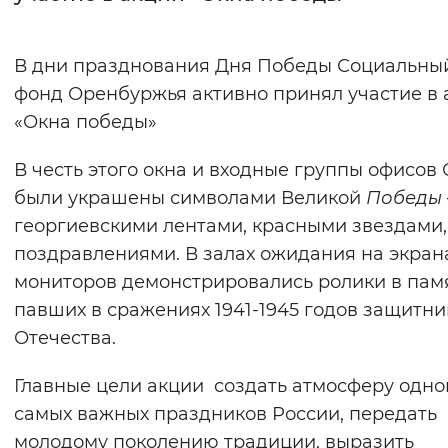
Интервал между буквами
В дни празднования Дня Победы Социальны
Нормальный
Увеличенный
Большо
фонд Оренбуржья активно принял участие в 
«Окна победы»
Цвет сайта
В честь этого окна и входные группы офисов
Монохромный
Инверсивный монохромны
были украшены символами Великой
Победы
Синий фон
георгиевскими лентами, красными звездами,
поздравлениями. В залах ожидания на экран
Изображения
мониторов демонстрировались ролики в памя
Включены
Выключены
павших в сражениях 1941-1945 годов защитни
Отечества.
Звуковой ассистент
Главные цели акции создать атмосферу одно
Воспроизвести
Остановить
Повтори
самых важных праздников России, передать
молодому поколению традиции, выразить