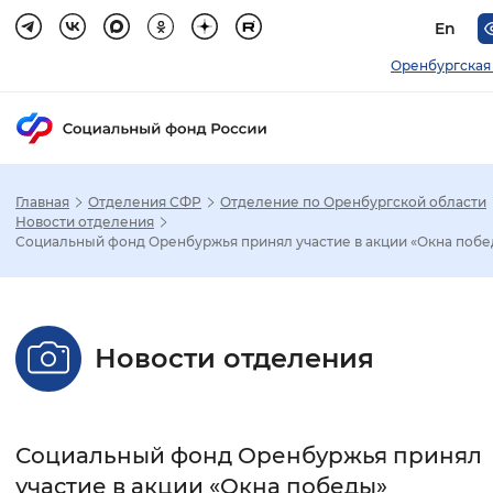
En
Оренбургская
Главная
Отделения СФР
Отделение по Оренбургской области
Зак
Новости отделения
Социальный фонд Оренбуржья принял участие в акции «Окна поб
Настройка режима отображения
Размер шрифта
Новости отделения
Стандартный
Увеличенный
Крупны
Шрифт
Социальный фонд Оренбуржья принял
Без засечек
С засечками
участие в акции «Окна победы»