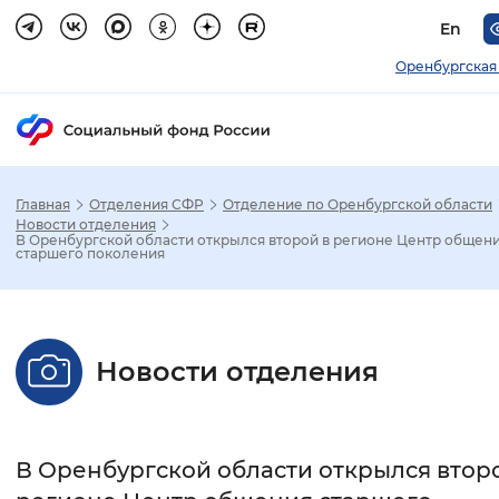
En
Оренбургская
Главная
Отделения СФР
Отделение по Оренбургской области
Зак
Новости отделения
В Оренбургской области открылся второй в регионе Центр общен
старшего поколения
Настройка режима отображения
Размер шрифта
Новости отделения
Стандартный
Увеличенный
Крупны
Шрифт
В Оренбургской области открылся втор
Без засечек
С засечками