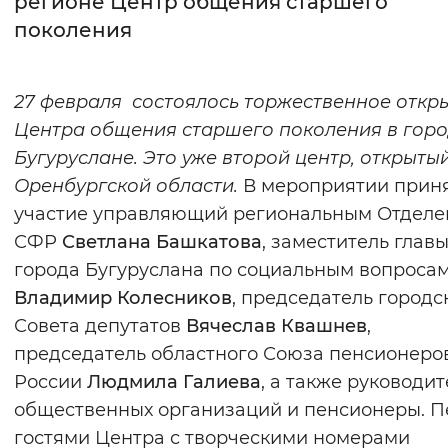
регионе Центр общения старшего
поколения
Интервал между буквами
Нормальный
Увеличенный
Большо
27 февраля состоялось торжественное откр
Центра общения старшего поколения в гор
Цвет сайта
Бугуруслане. Это уже второй центр, открытый
Монохромный
Инверсивный монохромны
Оренбургской области.
В мероприятии прин
Синий фон
участие управляющий региональным Отдел
СФР
Светлана Башкатова
, заместитель глав
Изображения
города Бугуруслана по социальным вопроса
Владимир Колесников
, председатель городс
Включены
Выключены
Совета депутатов
Вячеслав Квашнев
,
председатель областного Союза пенсионеро
Звуковой ассистент
России
Людмила Галиева
, а также руководи
Воспроизвести
Остановить
Повтори
общественных организаций и пенсионеры. П
гостями Центра с творческими номерами