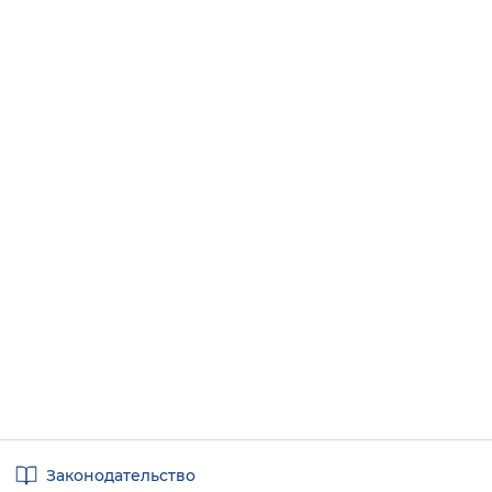
Полезные
Законодательство
ссылки