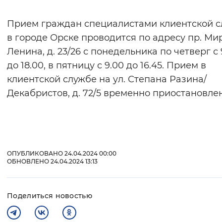
Интервал между буквами
Прием граждан специалистами клиентской 
в городе Орске проводится по адресу пр. Ми
Нормальный
Увеличенный
Большо
Ленина, д. 23/26 с понедельника по четверг с 
до 18.00, в пятницу с 9.00 до 16.45. Прием в
Цвет сайта
клиентской службе на ул. Степана Разина/
Монохромный
Инверсивный монохромны
Декабристов, д. 72/5 временно приостановлен
Синий фон
Изображения
Включены
Выключены
ОПУБЛИКОВАНО 24.04.2024 00:00
ОБНОВЛЕНО 24.04.2024 13:13
Звуковой ассистент
Воспроизвести
Остановить
Повтори
Поделиться новостью