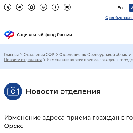
En
Оренбургская
Главная
Отделения СФР
Отделение по Оренбургской области
Зак
Новости отделения
Изменение адреса приема граждан в городе
Настройка режима отображения
Новости отделения
Размер шрифта
Стандартный
Увеличенный
Крупны
Изменение адреса приема граждан в г
Шрифт
Орске
Без засечек
С засечками