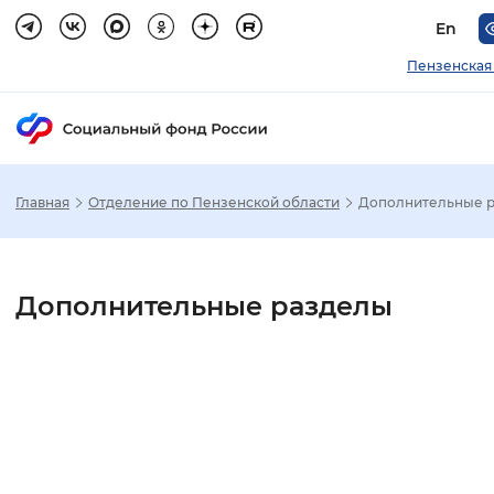
En
Пензенская
Главная
Отделение по Пензенской области
Дополнительные 
Зак
Настройка режима отображения
Дополнительные разделы
Размер шрифта
Стандартный
Увеличенный
Крупны
Шрифт
Без засечек
С засечками