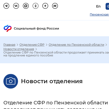
En
Пензенская
Главная
Отделения СФР
Отделение по Пензенской области
Зак
Новости отделения
Отделение СФР по Пензенской области продолжает принимать за
на продление единого пособия
Настройка режима отображения
Размер шрифта
Новости отделения
Стандартный
Увеличенный
Крупны
Шрифт
Отделение СФР по Пензенской области
Без засечек
С засечками