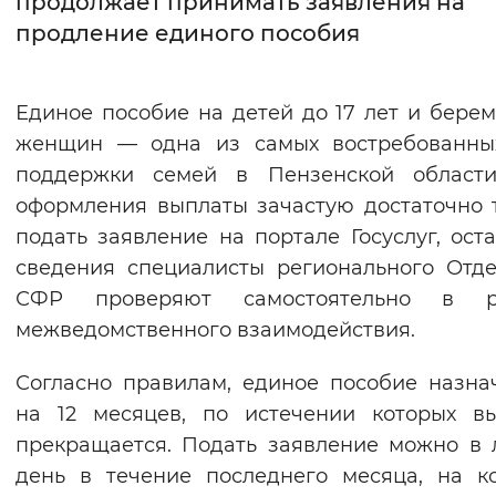
продолжает принимать заявления на
продление единого пособия
Интервал между буквами
Нормальный
Увеличенный
Большо
Единое пособие на детей до 17 лет и бере
женщин — одна из самых востребованны
Цвет сайта
поддержки семей в Пензенской области
Монохромный
Инверсивный монохромны
оформления выплаты зачастую достаточно 
Синий фон
подать заявление на портале Госуслуг, ост
сведения специалисты регионального Отд
Изображения
СФР проверяют самостоятельно в р
межведомственного взаимодействия.
Включены
Выключены
Согласно правилам, единое пособие назна
Звуковой ассистент
на 12 месяцев, по истечении которых в
Воспроизвести
Остановить
Повтори
прекращается. Подать заявление можно в
день в течение последнего месяца, на к