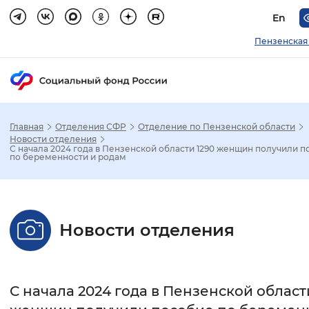
En
Пензенская
Главная
Отделения СФР
Отделение по Пензенской области
Зак
Новости отделения
С начала 2024 года в Пензенской области 1290 женщин получили п
по беременности и родам
Настройка режима отображения
Размер шрифта
Новости отделения
Стандартный
Увеличенный
Крупны
Шрифт
С начала 2024 года в Пензенской област
Без засечек
С засечками