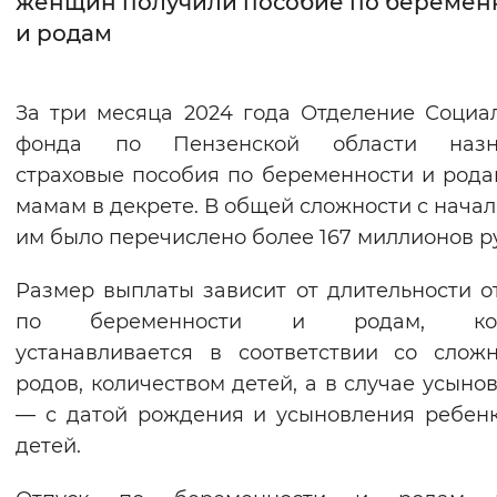
женщин получили пособие по беремен
и родам
Интервал между буквами
Нормальный
Увеличенный
Большо
За три месяца 2024 года Отделение Социа
фонда по Пензенской области назн
Цвет сайта
страховые пособия по беременности и рода
Монохромный
Инверсивный монохромны
мамам в декрете. В общей сложности с начал
Синий фон
им было перечислено более 167 миллионов р
Размер выплаты зависит от длительности о
Изображения
по беременности и родам, кот
Включены
Выключены
устанавливается в соответствии со слож
родов, количеством детей, а в случае усыно
Звуковой ассистент
— с датой рождения и усыновления ребен
Воспроизвести
Остановить
Повтори
детей.