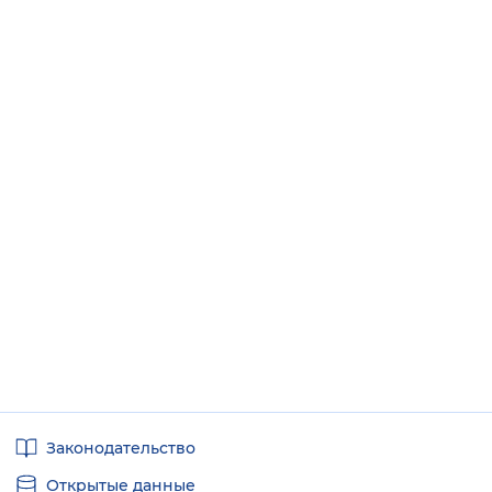
Полезные
Законодательство
ссылки
Открытые данные