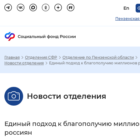
En
Пензенская
Главная
Отделения СФР
Отделение по Пензенской области
Зак
Новости отделения
Единый подход к благополучию миллионов 
Настройка режима отображения
Новости отделения
Размер шрифта
Стандартный
Увеличенный
Крупны
Единый подход к благополучию миллио
Шрифт
россиян
Без засечек
С засечками