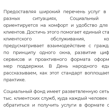
Интервал между буквами
Предоставляя широкий перечень услуг в
разных ситуациях, Социальный 
Нормальный
Увеличенный
Большо
ориентируется на комфорт и удобство для
клиентов. Достичь этого помогает единый ст
Цвет сайта
клиентского обслуживания, кот
Монохромный
Инверсивный монохромны
предусматривает взаимодействие с граж
Синий фон
по принципу одного окна, развитие циф
сервисов и проактивного формата оформ
Изображения
мер поддержки. В День народного еди
рассказываем, как этот стандарт воплощае
Включены
Выключены
практике.
Звуковой ассистент
Социальный фонд имеет разветвленную сеть 
Воспроизвести
Остановить
Повтори
тыс. клиентских служб, куда каждый человек
обратиться и получить услуги в формате 