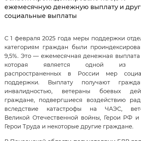
ежемесячную денежную выплату и дру
Интервал между буквами
социальные выплаты
Нормальный
Увеличенный
Большо
С 1 февраля 2025 года меры поддержки отд
Цвет сайта
категориям граждан были проиндексиров
Монохромный
Инверсивный монохромны
9,5%. Это — ежемесячная денежная выплата 
которая является одной из с
Синий фон
распространенных в России мер социа
поддержки. Выплату получают гражд
Изображения
инвалидностью, ветераны боевых дейс
Включены
Выключены
граждане, подвергшиеся воздействию ра
вследствие катастрофы на ЧАЭС, вет
Звуковой ассистент
Великой Отечественной войны, Герои РФ и
Воспроизвести
Остановить
Повтори
Герои Труда и некоторые другие граждане.