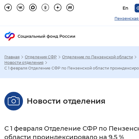
En
Пензенская
Главная
Отделения СФР
Отделение по Пензенской области
Зак
Новости отделения
С 1 февраля Отделение СФР по Пензенской области проиндексиро.
Настройка режима отображения
Размер шрифта
Новости отделения
Стандартный
Увеличенный
Крупны
Шрифт
С 1 февраля Отделение СФР по Пензенс
Без засечек
С засечками
области проиндексировало на 9,5 %