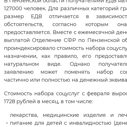
В Пензенской области получателями ЕДВ яв
Вернуть стандартные настройки
127000 человек. Для различных категорий г
размер ЕДВ отличается в зависимос
обстоятельств, согласно которым о
предоставляется. Вместе с ежемесячной де
выплатой Отделение СФР по Пензенской о
проиндексировало стоимость набора соцуслу
назначении, как правило, его предостав
натуральном виде. Однако получате
заявлению может поменять набор соц
частично или полностью на денежный эквива
Стоимость набора соцуслуг с февраля выро
1728 рублей в месяц, в том числе:
лекарства, медицинские изделия и ле
питание для детей с инвалидностью (де