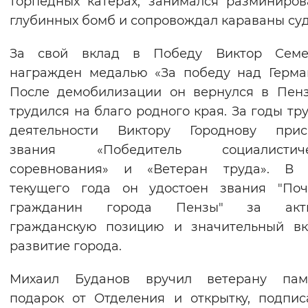
торпедных катерах, занимался разминиро
Вернуть стандартные настройки
глубинных бомб и сопровождал караваны суд
За свой вклад в Победу Виктор Семе
награжден медалью «За победу над Герма
После демобилизации он вернулся в Пенз
трудился на благо родного края. За годы тр
деятельности Виктору Городнову прис
звания «Победитель социалистиче
соревнования» и «Ветеран труда». В 
текущего года он удостоен звания "Поч
гражданин города Пензы" за акт
гражданскую позицию и значительный вк
развитие города.
Михаил Буданов вручил ветерану пам
подарок от Отделения и открытку, подпи