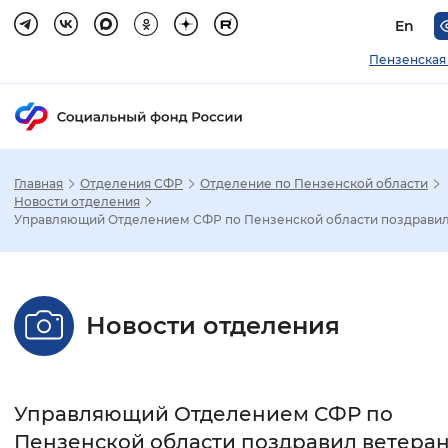
En
Пензенская
Главная
Отделения СФР
Отделение по Пензенской области
Зак
Новости отделения
Управляющий Отделением СФР по Пензенской области поздравил в
Настройка режима отображения
Размер шрифта
Новости отделения
Стандартный
Увеличенный
Крупны
Шрифт
Управляющий Отделением СФР по
Без засечек
С засечками
Пензенской области поздравил ветера