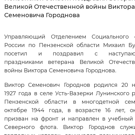
Великой Отечественной войны Виктора
Интервал между буквами
Семеновича Городнова
Нормальный
Увеличенный
Большо
Управляющий Отделением Социального 
Цвет сайта
России по Пензенской области Михаил Б
Монохромный
Инверсивный монохромны
посетил и поздравил с наступа
праздниками ветерана Великой Отечеств
Синий фон
войны Виктора Семеновича Городнова.
Изображения
Виктор Семенович Городнов родился 20 
Включены
Выключены
1927 года в селе Усть-Вазерки Лунинского 
Пензенской области в многодетной сем
Звуковой ассистент
октябре 1944 года, в возрасте 16 лет, 
призван на фронт и направлен в учебный
Воспроизвести
Остановить
Повтори
Северного флота. Виктор Городнов служ