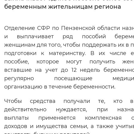
беременным жительницам региона
Интервал между буквами
Нормальный
Увеличенный
Большо
Отделение СФР по Пензенской области наз
и выплачивает ряд пособий берем
Цвет сайта
женщинам для того, чтобы поддержать их в 
Монохромный
Инверсивный монохромны
подготовки к материнству. В их числе 
пособие, которое могут получить жен
Синий фон
вставшие на учет до 12 недель беременн
регулярно посещающие медицин
Изображения
организацию в течение беременности.
Включены
Выключены
Чтобы средства получали те, кто 
Звуковой ассистент
действительно нуждается, при назна
выплаты применяется комплексная о
Воспроизвести
Остановить
Повтори
доходов и имущества семьи, а также учиты