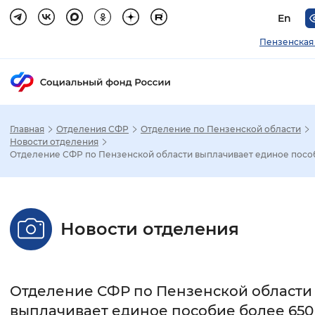
En
Пензенская
Главная
Отделения СФР
Отделение по Пензенской области
Зак
Новости отделения
Отделение СФР по Пензенской области выплачивает единое пособ.
Настройка режима отображения
Размер шрифта
Новости отделения
Стандартный
Увеличенный
Крупны
Шрифт
Отделение СФР по Пензенской области
Без засечек
С засечками
выплачивает единое пособие более 650