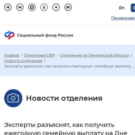
En
Пензенская
Главная
Отделения СФР
Отделение по Пензенской области
Зак
Новости отделения
Эксперты разъяснят, как получить ежегодную семейную выплату ...
Настройка режима отображения
Размер шрифта
Новости отделения
Стандартный
Увеличенный
Крупны
Шрифт
Эксперты разъяснят, как получить
Без засечек
С засечками
ежегодную семейную выплату на Дне