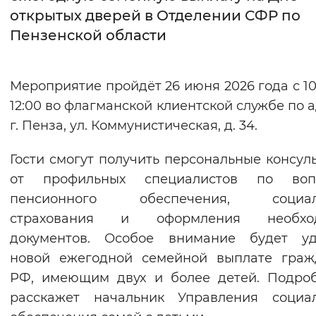
открытых дверей в Отделении СФР по
Интервал между буквами
Пензенской области
Нормальный
Увеличенный
Большо
Мероприятие пройдёт 26 июня 2026 года с 10
Цвет сайта
12:00 во флагманской клиентской службе по а
Монохромный
Инверсивный монохромны
г. Пенза, ул. Коммунистическая, д. 34.
Синий фон
Гости смогут получить персональные консул
от профильных специалистов по воп
Изображения
пенсионного обеспечения, социал
Включены
Выключены
страхования и оформления необхо
документов. Особое внимание будет уд
Звуковой ассистент
новой ежегодной семейной выплате граж
РФ, имеющим двух и более детей. Подро
Воспроизвести
Остановить
Повтори
расскажет начальник Управления социал