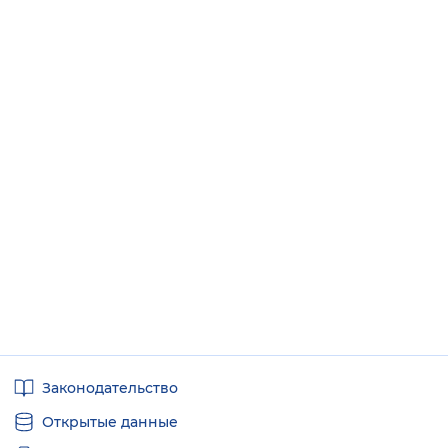
Полезные
Законодательство
ссылки
Открытые данные