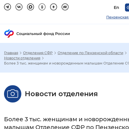
En
Пензенская
Главная
Отделения СФР
Отделение по Пензенской области
Зак
Новости отделения
Более 3 тыс. женщинам и новорожденным малышам Отделение СФР
Настройка режима отображения
Размер шрифта
Новости отделения
Стандартный
Увеличенный
Крупны
Шрифт
Более 3 тыс. женщинам и новорожден
Без засечек
С засечками
малышам Отделение СФР по Пензенск