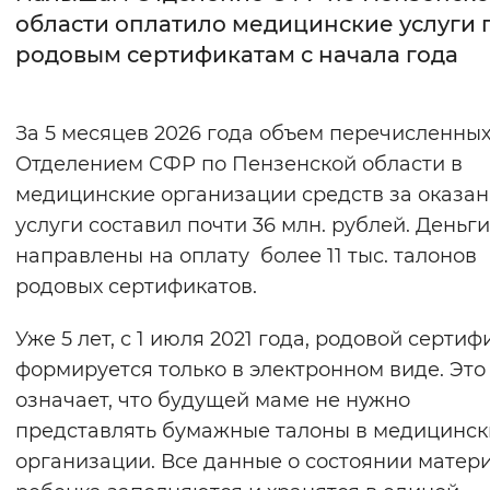
области оплатило медицинские услуги 
Интервал между буквами
родовым сертификатам с начала года
Нормальный
Увеличенный
Большо
За 5 месяцев 2026 года объем перечисленны
Цвет сайта
Отделением СФР по Пензенской области в
Монохромный
Инверсивный монохромны
медицинские организации средств за оказа
услуги составил почти 36 млн. рублей. Деньги
Синий фон
направлены на оплату более 11 тыс. талонов
родовых сертификатов.
Изображения
Включены
Выключены
Уже 5 лет, с 1 июля 2021 года, родовой сертиф
формируется только в электронном виде. Это
Звуковой ассистент
означает, что будущей маме не нужно
представлять бумажные талоны в медицинск
Воспроизвести
Остановить
Повтори
организации. Все данные о состоянии матери