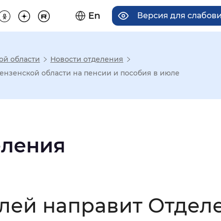
En
Версия для слабов
ой области
Новости отделения
има отображения
ензенской области на пенсии и пособия в июле
Увеличенный
Крупный
еления
асечками
мальный
Увеличенный
Большо
блей направит Отдел