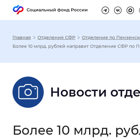
Главная
Отделения СФР
Отделение по Пензенск
Настройка реж
Более 10 млрд. рублей направит Отделение СФР по П
Размер шрифта
:
Стандартный
Новости отд
Шрифт
:
Без засечек
С з
Интервал между буквами
:
Нор
Более 10 млрд. ру