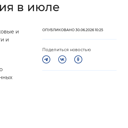
ия в июле
 фон
ОПУБЛИКОВАНО 30.06.2026 10:25
ховые и
и и
Поделиться новостью
о
енных
Закрыть