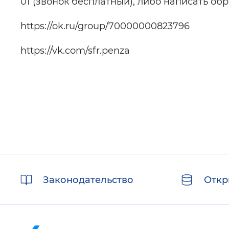
01 (звонок бесплатный), либо написать об
https://ok.ru/group/70000000823796
https://vk.com/sfr.penza
Полезные
Законодательство
Откр
ссылки