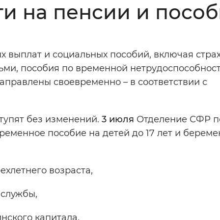
и на пенсии и пособ
Инверсивный монохромный
Синий
х выплат и социальных пособий, включая стра
Выключены
ьми, пособия по временной нетрудоспособност
аправлены своевременно – в соответствии с
ести
Остановить
Повторить
тупят без изменений.
3 июля
Отделение СФР п
ременное пособие на детей до 17 лет и берем
ехлетнего возраста,
 службы,
инского капитала,