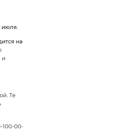
 июля
.
дится на
о
 и
ой. Те
ь
-100-00-