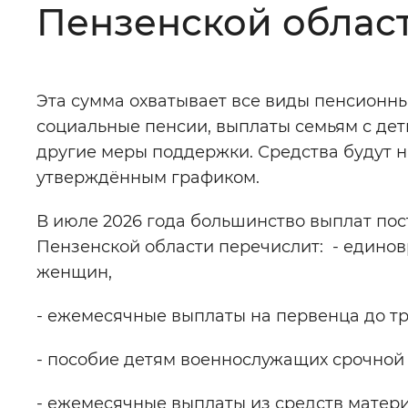
Пензенской област
Цвет сайта
:
Монохромный
Эта сумма охватывает все виды пенсионны
Изображения
:
Включены
социальные пенсии, выплаты семьям с дет
другие меры поддержки. Средства будут н
Звуковой ассистент
:
Воспроизв
утверждённым графиком.
В июле 2026 года большинство выплат пос
Пензенской области перечислит: - единов
женщин,
Вернуть стандартные настройки
- ежемесячные выплаты на первенца до тр
- пособие детям военнослужащих срочной
- ежемесячные выплаты из средств матер