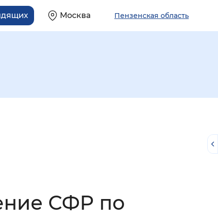
идящих
Москва
Пензенская область
й
ение СФР по