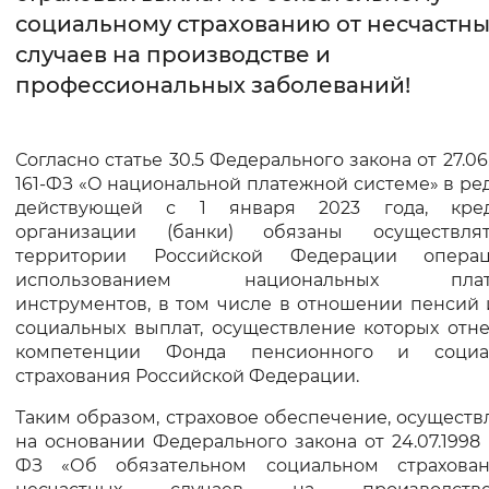
социальному страхованию от несчастны
Интервал между буквами
случаев на производстве и
профессиональных заболеваний!
Нормальный
Увеличенный
Большо
Цвет сайта
Согласно статье 30.5 Федерального закона от 27.06
161-ФЗ «О национальной платежной системе» в ре
Монохромный
Инверсивный монохромны
действующей с 1 января 2023 года, кре
Синий фон
организации (банки) обязаны осуществл
территории Российской Федерации опера
использованием национальных плат
Изображения
инструментов, в том числе в отношении пенсий
социальных выплат, осуществление которых отн
Включены
Выключены
компетенции Фонда пенсионного и социа
страхования Российской Федерации.
Звуковой ассистент
Таким образом, страховое обеспечение, осущест
Воспроизвести
Остановить
Повтори
на основании Федерального закона от 24.07.1998
ФЗ «Об обязательном социальном страхова