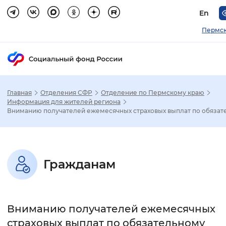
En
Пермск
Главная
Отделения СФР
Отделение по Пермскому краю
Зак
Информация для жителей региона
Вниманию получателей ежемесячных страховых выплат по обязате.
Настройка режима отображения
Размер шрифта
Гражданам
Стандартный
Увеличенный
Крупны
Шрифт
Вниманию получателей ежемесячных
Без засечек
С засечками
страховых выплат по обязательному