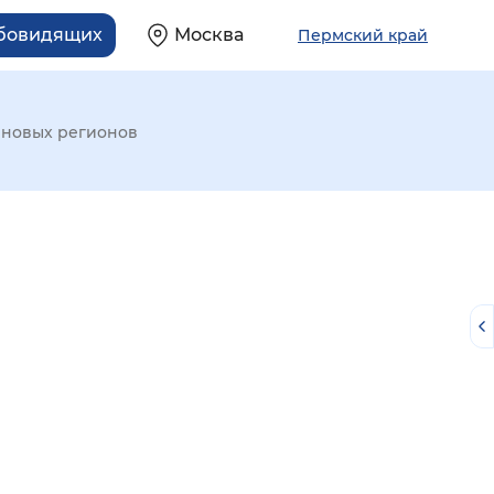
абовидящих
Москва
Пермский край
 новых регионов
й