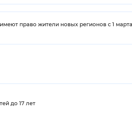
Инверсивный монохромный
Синий
имеют право жители новых регионов с 1 марта
Выключены
ести
Остановить
Повторить
ей до 17 лет