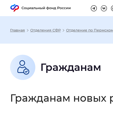
Главная
Отделения СФР
Отделение по Пермском
Настройка реж
Размер шрифта
:
Стандартный
Гражданам
Шрифт
:
Без засечек
С з
Гражданам новых 
Интервал между буквами
:
Нор