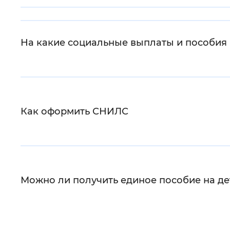
Цвет сайта
:
Монохромный
На какие социальные выплаты и пособия 
Изображения
:
Включены
Звуковой ассистент
:
Воспроизв
Как оформить СНИЛС
Вернуть стандартные настройки
Можно ли получить единое пособие на дет