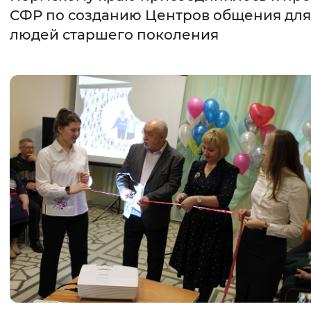
СФР по созданию Центров общения для
Интервал между буквами
людей старшего поколения
Нормальный
Увеличенный
Большо
Цвет сайта
Монохромный
Инверсивный монохромны
Синий фон
Изображения
Включены
Выключены
Звуковой ассистент
Воспроизвести
Остановить
Повтори