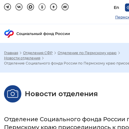
En
Пермск
Главная
Отделения СФР
Отделение по Пермскому краю
Зак
Новости отделения
Отделение Социального фонда России по Пермскому краю присоед
Настройка режима отображения
Размер шрифта
Новости отделения
Стандартный
Увеличенный
Крупны
Шрифт
Отделение Социального фонда России 
Без засечек
С засечками
Пермскому краю присоединилось к про