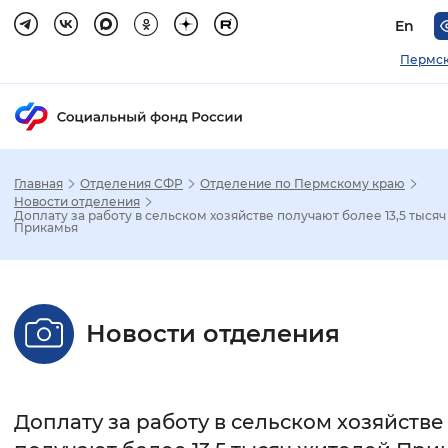
En
Пермск
Главная
Отделения СФР
Отделение по Пермскому краю
Зак
Новости отделения
Доплату за работу в сельском хозяйстве получают более 13,5 тыся
Прикамья
Настройка режима отображения
Размер шрифта
Новости отделения
Стандартный
Увеличенный
Крупны
Шрифт
Доплату за работу в сельском хозяйстве
Без засечек
С засечками