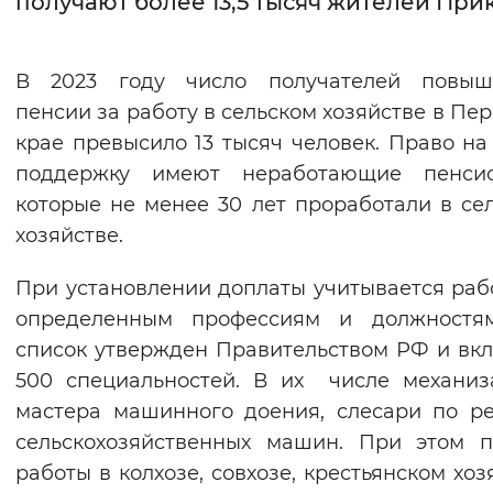
получают более 13,5 тысяч жителей При
Интервал между буквами
В 2023 году число получателей повыш
Нормальный
Увеличенный
Большо
пенсии за работу в сельском хозяйстве в Пе
крае превысило 13 тысяч человек. Право на
Цвет сайта
поддержку имеют неработающие пенсио
Монохромный
Инверсивный монохромны
которые не менее 30 лет проработали в се
Синий фон
хозяйстве.
При установлении доплаты учитывается раб
Изображения
определенным профессиям и должнос
Включены
Выключены
список утвержден Правительством РФ и вк
500 специальностей. В их числе механиз
Звуковой ассистент
мастера машинного доения, слесари по р
Воспроизвести
Остановить
Повтори
сельскохозяйственных машин. При этом 
работы в колхозе, совхозе, крестьянском хоз