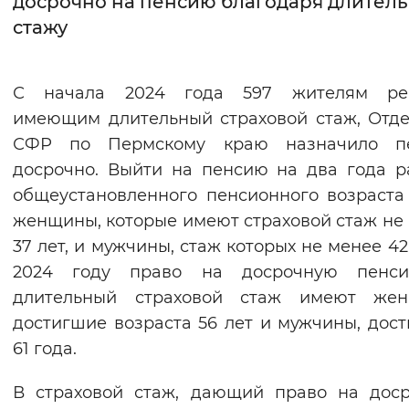
досрочно на пенсию благодаря длител
стажу
Интервал между буквами
Нормальный
Увеличенный
Большо
С начала 2024 года 597 жителям рег
имеющим длительный страховой стаж, Отд
Цвет сайта
СФР по Пермскому краю назначило п
Монохромный
Инверсивный монохромны
досрочно. Выйти на пенсию на два года 
Синий фон
общеустановленного пенсионного возраста
женщины, которые имеют страховой стаж не
Изображения
37 лет, и мужчины, стаж которых не менее 42 
2024 году право на досрочную пенс
Включены
Выключены
длительный страховой стаж имеют жен
достигшие возраста 56 лет и мужчины, дос
Звуковой ассистент
61 года.
Воспроизвести
Остановить
Повтори
В страховой стаж, дающий право на дос