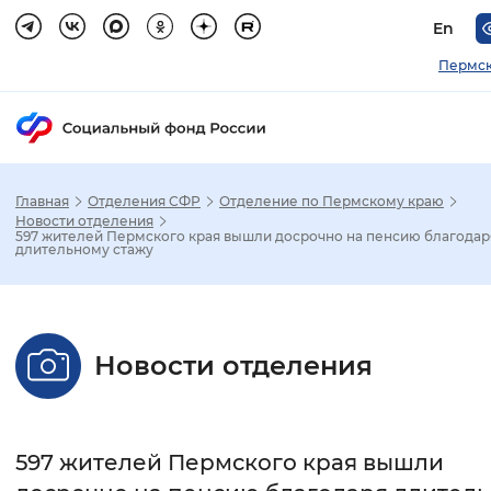
En
Пермск
Главная
Отделения СФР
Отделение по Пермскому краю
Зак
Новости отделения
597 жителей Пермского края вышли досрочно на пенсию благодар
длительному стажу
Настройка режима отображения
Размер шрифта
Новости отделения
Стандартный
Увеличенный
Крупны
Шрифт
597 жителей Пермского края вышли
Без засечек
С засечками