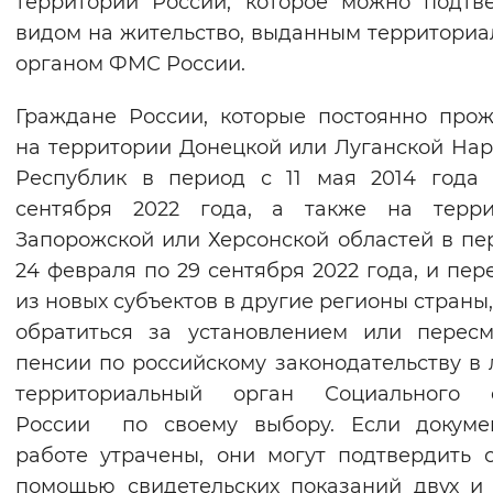
территории России, которое можно подтв
Вернуть стандартные настройки
видом на жительство, выданным территори
органом ФМС России.
Граждане России, которые постоянно про
на территории Донецкой или Луганской На
Республик в период с 11 мая 2014 года
сентября 2022 года, а также на терри
Запорожской или Херсонской областей в пе
24 февраля по 29 сентября 2022 года, и пер
из новых субъектов в другие регионы страны,
обратиться за установлением или перес
пенсии по российскому законодательству в
территориальный орган Социального 
России по своему выбору. Если докуме
работе утрачены, они могут подтвердить 
помощью свидетельских показаний двух и