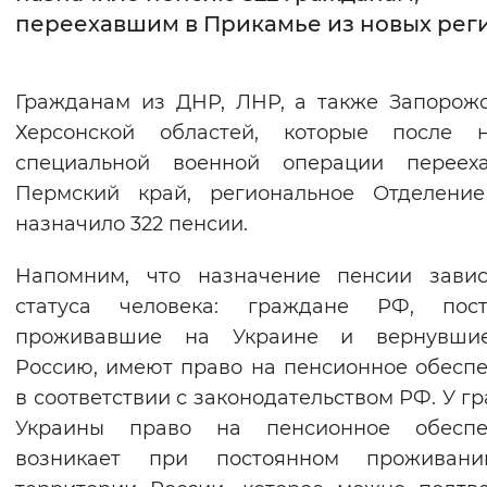
переехавшим в Прикамье из новых рег
Интервал между буквами
Нормальный
Увеличенный
Большо
Гражданам из ДНР, ЛНР, а также Запорож
Херсонской областей, которые после н
Цвет сайта
специальной военной операции переех
Монохромный
Инверсивный монохромны
Пермский край, региональное Отделени
назначило 322 пенсии.
Синий фон
Напомним, что назначение пенсии завис
Изображения
статуса человека: граждане РФ, пост
Включены
Выключены
проживавшие на Украине и вернувши
Россию, имеют право на пенсионное обесп
Звуковой ассистент
в соответствии с законодательством РФ. У г
Украины право на пенсионное обеспе
Воспроизвести
Остановить
Повтори
возникает при постоянном проживан