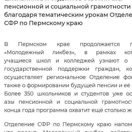
пенсионной и социальной грамотности
Интервал между буквами
благодаря тематическим урокам Отдел
СФР по Пермскому краю
Нормальный
Увеличенный
Большо
Цвет сайта
В Пермском крае продолжается п
Монохромный
Инверсивный монохромны
«Молодежный ликбез», в рамках кот
учащиеся школ и колледжей узнают о 
Синий фон
государственной поддержки граждан, ко
осуществляет региональное Отделение фо
Изображения
также о формировании будущей пенсии и её 
Включены
Выключены
Более 350 школьников и студентов уже о
азы пенсионной и социальной грамотнос
Звуковой ассистент
конца года программа охватит ещё столько ж
Воспроизвести
Остановить
Повтори
Отделение СФР по Пермскому краю напом