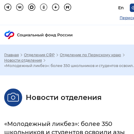
En
Пермск
Главная
Отделения СФР
Отделение по Пермскому краю
Зак
Новости отделения
«Молодежный ликбез»: более 350 школьников и студентов освоил..
Настройка режима отображения
Размер шрифта
Новости отделения
Стандартный
Увеличенный
Крупны
Шрифт
«Молодежный ликбез»: более 350
Без засечек
С засечками
школьников и студентов освоили азы