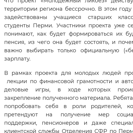
что проект «Молодёжный ликбез» действ
Вернуть стандартные настройки
территории региона бессрочно. В этом году
задействованы учащиеся старших клас
студенты Перми. Участники проекта уже с
понимают, как будет формироваться их б
пенсия, из чего она будет состоять, и поче
важно выбирать только официальную («б
зарплату.
В рамках проекта для молодых людей пр
лекции по финансовой грамотности и авт
деловые игры, в ходе которых проис
закрепление полученного материала. Ребята
попробовать себя в роли родителей, ко
претендуют на получение мер социа
поддержки, пенсионеров и даже специал
клиентской службы Отделения СФР по Пер