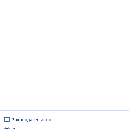
Полезные
Законодательство
ссылки