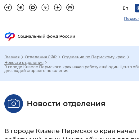
En
Пермск
Главная
Отделения СФР
Отделение по Пермскому краю
Зак
Новости отделения
В городе Кизеле Пермского края начал работу ещё один Центр о
для людей старшего поколения
Настройка режима отображения
Размер шрифта
Новости отделения
Стандартный
Увеличенный
Крупны
Шрифт
В городе Кизеле Пермского края начал
Без засечек
С засечками