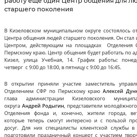
работу ещё один Центр общения для л
старшего поколения
Интервал между буквами
Нормальный
Увеличенный
Большо
В Кизеловском муниципальном округе состоялось о
Центра общения людей старшего поколения. Он стал
Цвет сайта
Центром, действующим на площадках Отделения 
Монохромный
Инверсивный монохромны
Пермскому краю. Центр общения будет работать по адр
Кизел, улица Учебная, 14. График работы: понед
Синий фон
четверг с 9:00 до 18:00, в пятницу с 9:00 до 16:45.
Изображения
В открытии приняли участие заместитель управ
Отделением СФР по Пермскому краю
Алексей Ду
Включены
Выключены
глава администрации Кизеловского муниципа
округа
Андрей Родыгин
, представители молодёжного
Звуковой ассистент
Отделения фонда и, конечно, жители города, ве
которые теперь смогут интересно и с пользой пр
Воспроизвести
Остановить
Повтори
досуг. Для них специалисты клиентской службы в
подготовили праздничный концерт с участием твор