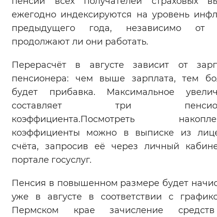
пенсии всех получателей страховых в
Вернуть стандартные настройки
ежегодно индексируются на уровень инф
предыдущего года, независимо от т
продолжают ли они работать.
Перерасчёт в августе зависит от зар
пенсионера: чем выше зарплата, тем б
будет прибавка. Максимальное увелич
составляет три пенсион
коэффициента.Посмотреть накопле
коэффициенты можно в выписке из лиц
счёта, запросив её через личный кабин
портале госуслуг.
Пенсия в повышенном размере будет начи
уже в августе в соответствии с график
Пермском крае зачисление средст