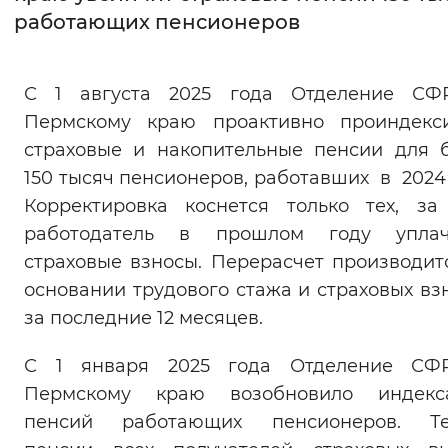
работающих пенсионеров
Интервал между буквами
Нормальный
Увеличенный
Большо
С 1 августа 2025 года Отделение СФ
Пермскому краю проактивно проиндекс
Цвет сайта
страховые и накопительные пенсии для 
Монохромный
Инверсивный монохромны
150 тысяч пенсионеров, работавших в 2024 
Корректировка коснется только тех, за
Синий фон
работодатель в прошлом году уплач
страховые взносы. Перерасчет производит
Изображения
основании трудового стажа и страховых вз
Включены
Выключены
за последние 12 месяцев.
Звуковой ассистент
С 1 января 2025 года Отделение СФ
Пермскому краю возобновило индекс
Воспроизвести
Остановить
Повтори
пенсий работающих пенсионеров. Те