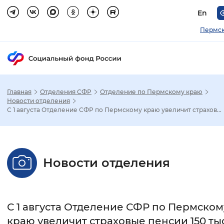
En
Пермск
Главная
Отделения СФР
Отделение по Пермскому краю
Зак
Новости отделения
С 1 августа Отделение СФР по Пермскому краю увеличит страхов...
Настройка режима отображения
Размер шрифта
Новости отделения
Стандартный
Увеличенный
Крупны
Шрифт
С 1 августа Отделение СФР по Пермском
Без засечек
С засечками
краю увеличит страховые пенсии 150 ты