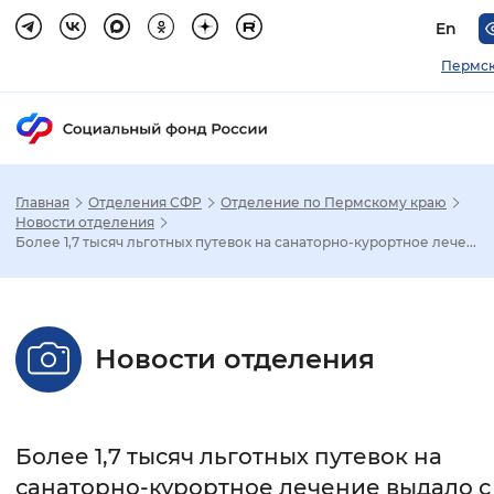
En
Пермск
Главная
Отделения СФР
Отделение по Пермскому краю
Зак
Новости отделения
Более 1,7 тысяч льготных путевок на санаторно-курортное лече...
Настройка режима отображения
Размер шрифта
Новости отделения
Стандартный
Увеличенный
Крупны
Шрифт
Более 1,7 тысяч льготных путевок на
Без засечек
С засечками
санаторно-курортное лечение выдало с