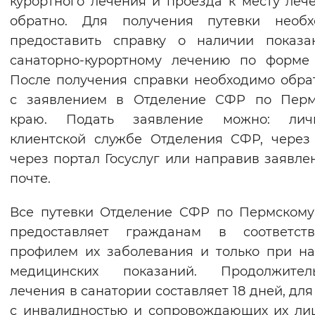
курортного лечения и проезда к месту леч
Вернуть стандартные настройки
обратно. Для получения путевки необх
предоставить справку о наличии показа
санаторно-курортному лечению по форме 
После получения справки необходимо обра
с заявлением в Отделение СФР по Перм
краю. Подать заявление можно: ли
клиентской службе Отделения СФР, чере
через портал Госуслуг или направив заявле
почте.
Все путевки Отделение СФР по Пермском
предоставляет гражданам в соответст
профилем их заболевания и только при н
медицинских показаний. Продолжитель
лечения в санатории составляет 18 дней, для
с инвалидностью и сопровождающих их ли