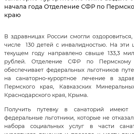
начала года Отделение СФР по Пермск
Интервал между буквами
краю
Нормальный
Увеличенный
Большо
В здравницах России смогли оздоровиться,
Цвет сайта
числе 130 детей с инвалидностью. На эти 
Монохромный
Инверсивный монохромны
текущем году направлено свыше 133,3 ми
рублей. Отделение СФР по Пермскому
Синий фон
обеспечивает федеральных льготников пут
на санаторно-курортное лечение в здра
Изображения
Пермского края, Кавказских Минеральны
Включены
Выключены
Краснодарского края, Крыма.
Звуковой ассистент
Получить путевку в санаторий имеют 
федеральные льготники, которые не отказал
Воспроизвести
Остановить
Повтори
набора социальных услуг в части санат