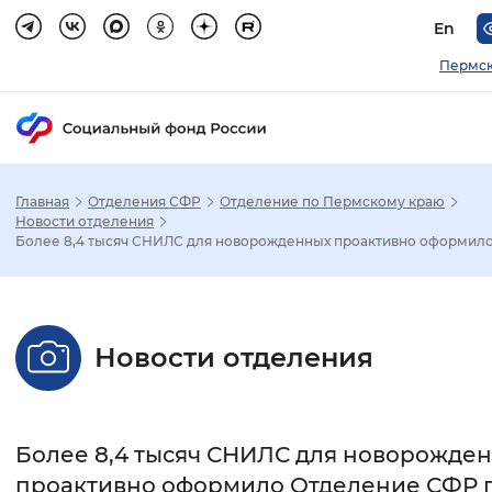
En
Пермск
Главная
Отделения СФР
Отделение по Пермскому краю
Зак
Новости отделения
Более 8,4 тысяч СНИЛС для новорожденных проактивно оформило .
Настройка режима отображения
Размер шрифта
Новости отделения
Стандартный
Увеличенный
Крупны
Шрифт
Более 8,4 тысяч СНИЛС для новорожде
Без засечек
С засечками
проактивно оформило Отделение СФР 