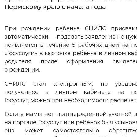
Пермскому краю с начала года
Интервал между буквами
Нормальный
Увеличенный
Большо
При рождении ребенка
СНИЛС присваив
автоматически
— подавать заявление не нуж
Цвет сайта
появляется в течение 5 рабочих дней на п
Монохромный
Инверсивный монохромны
«Госуслуги» в карточке ребёнка в личном ка
родителя после оформления свидетел
Синий фон
о рождении.
Изображения
СНИЛС стал электронным, но уведомл
полученное в личном кабинете на по
Включены
Выключены
Госуслуг, можно при необходимости распечат
Звуковой ассистент
Если у мамы нет подтвержденной учетной 
Воспроизвести
Остановить
Повтори
на портале Госуслуг или ребенок был усыновл
она может самостоятельно обратит