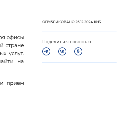
 фон
ОПУБЛИКОВАНО 26.12.2024 16:13
аря офисы
Поделиться новостью
й стране
х услуг.
найти на
ти прием
Закрыть