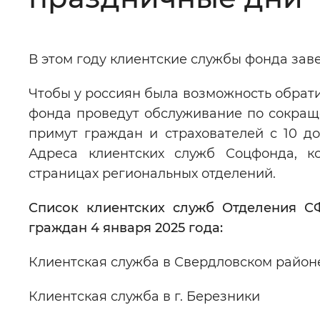
Цвет сайта
:
Монохромный
В этом году клиентские службы фонда заве
Изображения
:
Включены
Чтобы у россиян была возможность обрати
фонда проведут обслуживание по сокраще
примут граждан и страхователей с 10 до
Звуковой ассистент
:
Воспроизв
Адреса клиентских служб Соцфонда, к
страницах региональных отделений.
Список клиентских служб Отделения С
Вернуть стандартные настройки
граждан 4 января 2025 года:
Клиентская служба в Свердловском районе
Клиентская служба в г. Березники