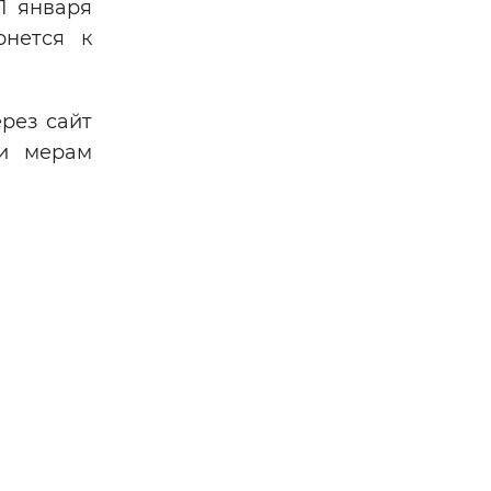
1 января
рнется к
рез сайт
 и мерам