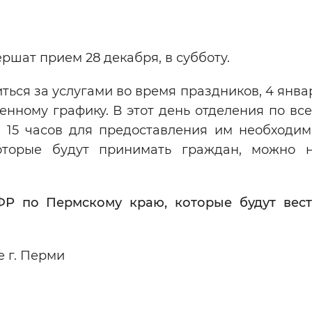
Инверсивный монохромный
Синий
ршат прием 28 декабря, в субботу.
Выключены
ться за услугами во время праздников, 4 янв
нному графику. В этот день отделения по все
 15 часов для предоставления им необходимы
ести
Остановить
Повторить
оторые будут принимать граждан, можно 
ФР по Пермскому краю, которые будут вес
 г. Перми