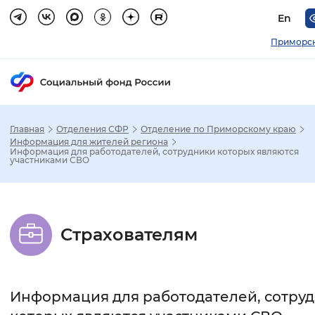
En
Приморск
Главная
Отделения СФР
Отделение по Приморскому краю
Зак
Информация для жителей региона
Информация для работодателей, сотрудники которых являются
участниками СВО
Настройка режима отображения
Размер шрифта
Страхователям
Стандартный
Увеличенный
Крупны
Шрифт
Информация для работодателей, сотру
Без засечек
С засечками