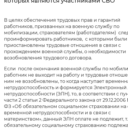
которых являются участниками СВО
Интервал между буквами
В целях обеспечения трудовых прав и гарантий
Нормальный
Увеличенный
Большо
работников, призванных на военную службу по
мобилизации, страхователям (работодателям) сле
Цвет сайта
проинформировать работников, с которыми были
приостановлены трудовые отношения в связи с
Монохромный
Инверсивный монохромны
прохождением военной службы, о необходимости
возобновления трудового договора.
Синий фон
Если после окончания военной службы по мобил
работник не выходит на работу и трудовые отноше
Изображения
ним не возобновлены, то когда наступает временн
Включены
Выключены
нетрудоспособность и формируется Электронный 
нетрудоспособности (ЭЛН), то, в соответствии с пу
части 2 статьи 2 Федерального закона от 29.12.2006
Звуковой ассистент
ФЗ «Об обязательном социальном страховании на 
временной нетрудоспособности и в связи с
Воспроизвести
Остановить
Повтори
материнством», данный ЭЛН оплате не подлежит, т.
обязательному социальному страхованию подлеж